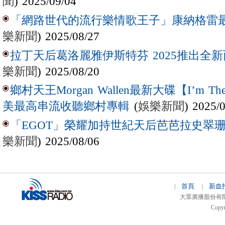
聞
) 2025/09/04
「網路世代的流行樂情歌王子」康納格雷最新作
樂新聞
) 2025/08/27
拉丁天后葛洛麗雅伊斯特芬 2025推出全新西
樂新聞
) 2025/08/20
鄉村天王Morgan Wallen最新大碟【I’m The
(
娛樂新聞
) 2025/
美最高串流收聽鄉村專輯
「EGOT」榮耀加持世紀天后芭芭拉史翠珊 
樂新聞
) 2025/08/06
首頁
新血
|
|
大眾廣播股份有限公司 
Copyr