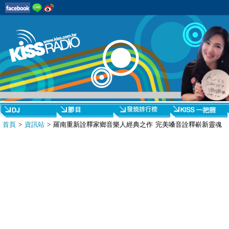
首頁
>
資訊站
> 羅南重新詮釋家鄉音樂人經典之作 完美嗓音詮釋嶄新靈魂