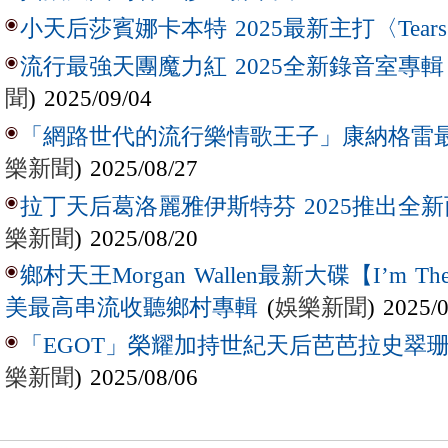
小天后莎賓娜卡本特 2025最新主打〈Tear
流行最強天團魔力紅 2025全新錄音室專輯【Lov
聞
) 2025/09/04
「網路世代的流行樂情歌王子」康納格雷最新作
樂新聞
) 2025/08/27
拉丁天后葛洛麗雅伊斯特芬 2025推出全新西
樂新聞
) 2025/08/20
鄉村天王Morgan Wallen最新大碟【I’m The
(
娛樂新聞
) 2025/
美最高串流收聽鄉村專輯
「EGOT」榮耀加持世紀天后芭芭拉史翠珊 
樂新聞
) 2025/08/06