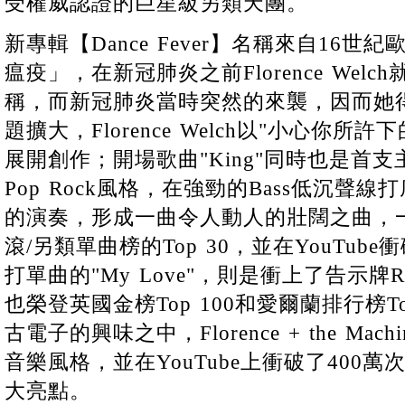
受權威認證的巨星級另類天團。
新專輯【Dance Fever】名稱來自16
瘟疫」，在新冠肺炎之前Florence Wel
稱，而新冠肺炎當時突然的來襲，因而她
題擴大，Florence Welch以"小心你
展開創作；開場歌曲"King"同時也是首
Pop Rock風格，在強勁的Bass低沉聲
的演奏，形成一曲令人動人的壯闊之曲，
滾/另類單曲榜的Top 30，並在YouTub
打單曲的"My Love"，則是衝上了告示牌Rock
也榮登英國金榜Top 100和愛爾蘭排行榜T
古電子的興味之中，Florence + the Ma
音樂風格，並在YouTube上衝破了400
大亮點。