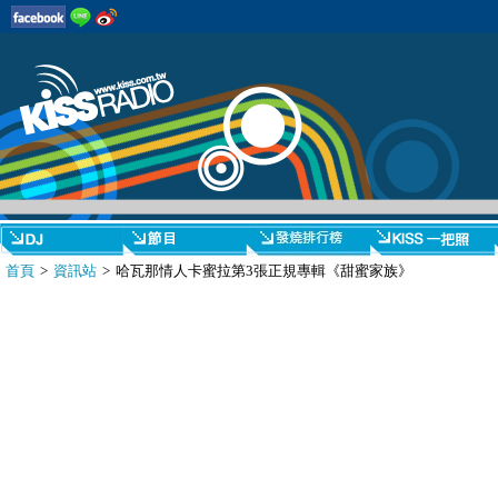
首頁
>
資訊站
> 哈瓦那情人卡蜜拉第3張正規專輯《甜蜜家族》