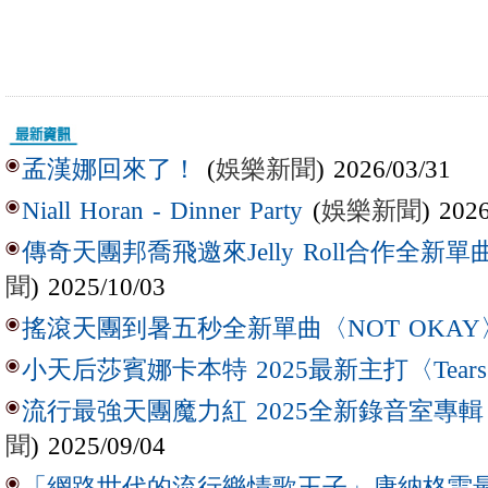
(
娛樂新聞
) 2026/03/31
孟漢娜回來了！
(
娛樂新聞
) 202
Niall Horan - Dinner Party
傳奇天團邦喬飛邀來Jelly Roll合作全新單曲〈L
聞
) 2025/10/03
搖滾天團到暑五秒全新單曲〈NOT OKAY
小天后莎賓娜卡本特 2025最新主打〈Tear
流行最強天團魔力紅 2025全新錄音室專輯【Lov
聞
) 2025/09/04
「網路世代的流行樂情歌王子」康納格雷最新作