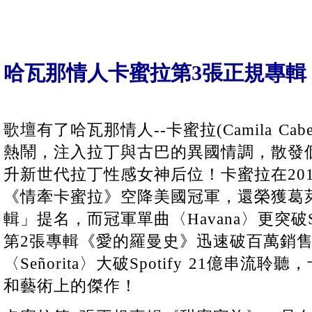
哈瓦那情人卡蜜拉第3張正規專輯
歌壇有了哈瓦那情人--卡蜜拉(Camila Ca
熱鬧，注入拉丁與古巴的異國情調，散發
升新世代拉丁性感女神后位！卡蜜拉在20
《情牽卡蜜拉》空降美國冠軍，還榮獲葛
輯」提名，而冠軍單曲〈Havana〉更突破Sp
第2張專輯《愛的羅曼史》迅速破百萬銷
〈Señorita〉大破Spotify 21億串
和藝術上的傑作！