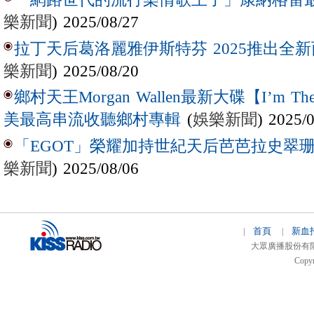
樂新聞
) 2025/08/27
拉丁天后葛洛麗雅伊斯特芬 2025推出全新西
樂新聞
) 2025/08/20
鄉村天王Morgan Wallen最新大碟【I’m The
(
娛樂新聞
) 2025/
美最高串流收聽鄉村專輯
「EGOT」榮耀加持世紀天后芭芭拉史翠珊 
樂新聞
) 2025/08/06
首頁
新血
|
|
大眾廣播股份有限公司 
Copyr