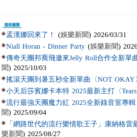
(
娛樂新聞
) 2026/03/31
孟漢娜回來了！
(
娛樂新聞
) 202
Niall Horan - Dinner Party
傳奇天團邦喬飛邀來Jelly Roll合作全新單曲〈L
聞
) 2025/10/03
搖滾天團到暑五秒全新單曲〈NOT OKAY
小天后莎賓娜卡本特 2025最新主打〈Tear
流行最強天團魔力紅 2025全新錄音室專輯【Lov
聞
) 2025/09/04
「網路世代的流行樂情歌王子」康納格雷最新作
樂新聞
) 2025/08/27