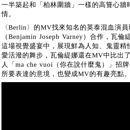
一半築起和「柏林圍牆」一樣的高聳心牆
情。
〈Berlin〉的MV找來知名的英泰混血演
（Benjamin Joseph Varney）合
這場視覺盛宴中，展現鮮為人知、鬼靈精
愛活潑的舞步，瓦倫緹娜還在MV中比出
人「ma che vuoi（你在說什麼鬼）」
所要表達的意境，也變成MV的有趣亮點