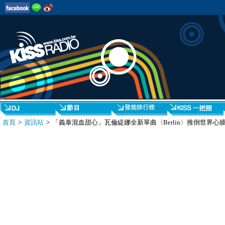
首頁
>
資訊站
> 「義泰混血甜心」瓦倫緹娜全新單曲〈Berlin〉推倒世界心