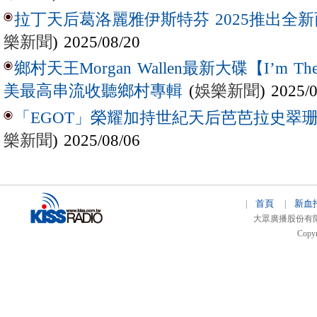
拉丁天后葛洛麗雅伊斯特芬 2025推出全新西
樂新聞
) 2025/08/20
鄉村天王Morgan Wallen最新大碟【I’m The
(
娛樂新聞
) 2025/
美最高串流收聽鄉村專輯
「EGOT」榮耀加持世紀天后芭芭拉史翠珊 
樂新聞
) 2025/08/06
首頁
新血
|
|
大眾廣播股份有限公司 
Copyr