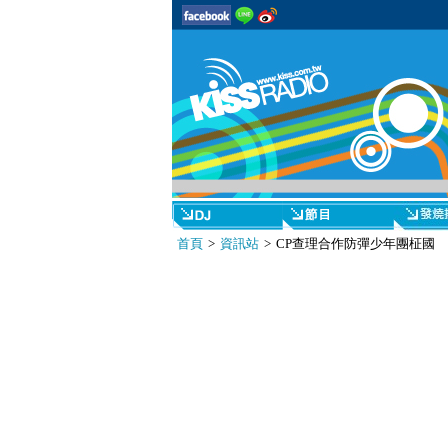
首頁
>
資訊站
> CP查理合作防彈少年團柾國 全新