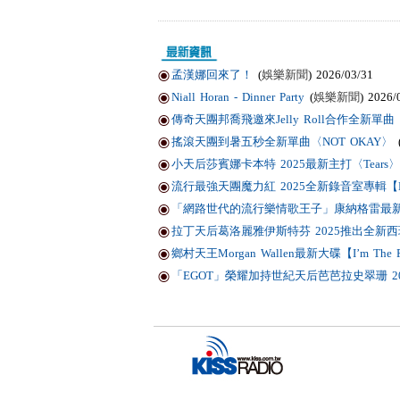
孟漢娜回來了！
(
娛樂新聞
) 2026/03/31
Niall Horan - Dinner Party
(
娛樂新聞
) 2026/
傳奇天團邦喬飛邀來Jelly Roll合作全新單曲〈Li
搖滾天團到暑五秒全新單曲〈NOT OKAY〉
小天后莎賓娜卡本特 2025最新主打〈Tears〉
流行最強天團魔力紅 2025全新錄音室專輯【Love
「網路世代的流行樂情歌王子」康納格雷最新作品
拉丁天后葛洛麗雅伊斯特芬 2025推出全新西班
鄉村天王Morgan Wallen最新大碟【I’m T
「EGOT」榮耀加持世紀天后芭芭拉史翠珊 2