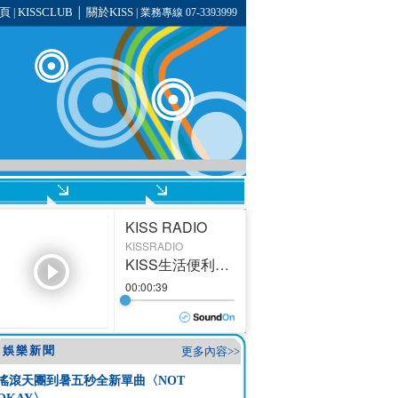
頁
KISSCLUB
關於KISS
|
│
| 業務專線 07-3393999
娛樂新聞
更多內容>>
搖滾天團到暑五秒全新單曲〈NOT