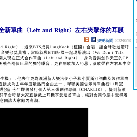
單曲〈Left and Right〉左右夾擊你的耳膜
娛樂新聞
2022/06/29
t and Right〉，邀來BTS成員JungKook（柾國）合唱，讓全球歌迷驚呼
樂頒獎典禮，當時就與BTS柾國一起現場演出〈We Don’t Talk
人現在正式合作單曲〈Left and Right〉，身為音樂創作天王的CP
美融合兩位巨星的獨特嗓音，更在副歌加入巧思，讓歌聲在左右耳中穿
。
產生機」，他去年更為澳洲新人樂洛伊小子和小賈斯汀詞曲及製作單曲
更直接成為去年年度最熱門金曲之一，蟬聯美國告示牌單曲榜11周冠
理預計今年即將發行個人第三張創作專輯《CHARLIE》。提到新歌
在自己的社群平台呼籲大家直接戴上耳機享受這首單曲，絕對會讓你腦中覺得癢
本意圖讓大家顱內高潮。