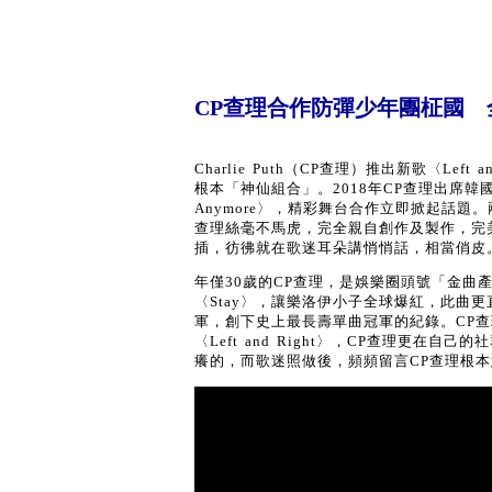
CP查理合作防彈少年團柾國 全新
Charlie Puth（CP查理）推出新歌〈Lef
根本「神仙組合」。2018年CP查理出席韓國音
Anymore〉，精彩舞台合作立即掀起話題。兩
查理絲毫不馬虎，完全親自創作及製作，完
插，彷彿就在歌迷耳朵講悄悄話，相當俏皮
年僅30歲的CP查理，是娛樂圈頭號「金曲
〈Stay〉，讓樂洛伊小子全球爆紅，此曲
軍，創下史上最長壽單曲冠軍的紀錄。CP查
〈Left and Right〉，CP查理更
癢的，而歌迷照做後，頻頻留言CP查理根