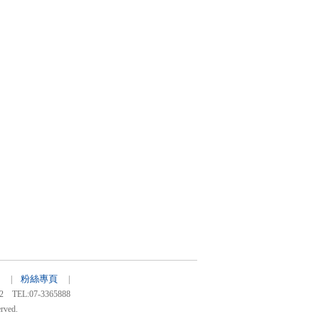
粉絲專頁
13 |
|
:07-3365888
rved.