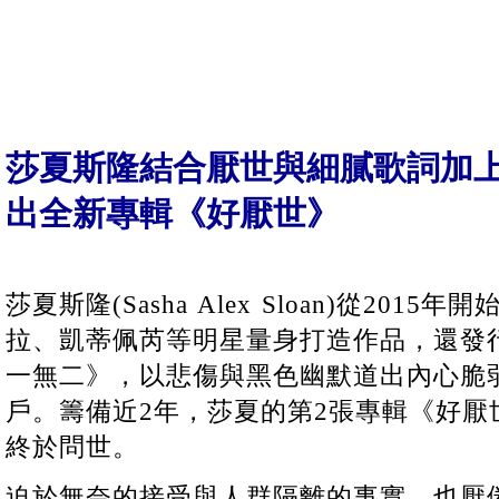
莎夏斯隆結合厭世與細膩歌詞加
出全新專輯《好厭世》
莎夏斯隆(Sasha Alex Sloan)從201
拉、凱蒂佩芮等明星量身打造作品，還發行
一無二》，以悲傷與黑色幽默道出內心脆
戶。籌備近2年，莎夏的第2張專輯《好厭世 I B
終於問世。
迫於無奈的接受與人群隔離的事實，也厭