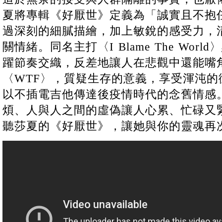
夏將專輯《好厭世》定義為「誠實且不抱
過深刻的細膩描繪，加上敏銳的感受力，
關情緒。同名主打〈I Blame The Wor
躍節奏交織，反差地讓人在悲觀中還能嘴
〈WTF〉，質疑生存的意義，享受渾沌的衝擊
以不插電吉他傳達後疫情時代的念舊情感
煩、人與人之間的虛偽讓人心累、忙碌又
聽莎夏的《好厭世》，讓她與你的靈魂再