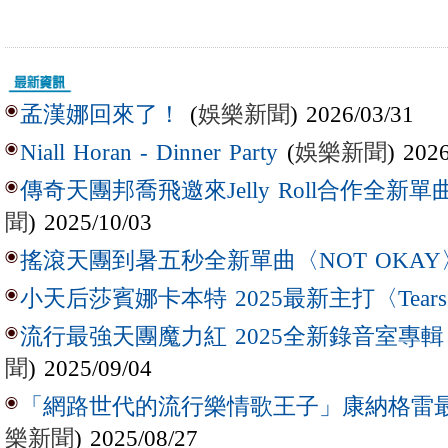
(
娛樂新聞
) 2026/03/31
孟漢娜回來了！
(
娛樂新聞
) 202
Niall Horan - Dinner Party
傳奇天團邦喬飛邀來Jelly Roll合作全新單曲〈L
聞
) 2025/10/03
搖滾天團到暑五秒全新單曲〈NOT OKAY
小天后莎賓娜卡本特 2025最新主打〈Tear
流行最強天團魔力紅 2025全新錄音室專輯【Lov
聞
) 2025/09/04
「網路世代的流行樂情歌王子」康納格雷最新作
樂新聞
) 2025/08/27