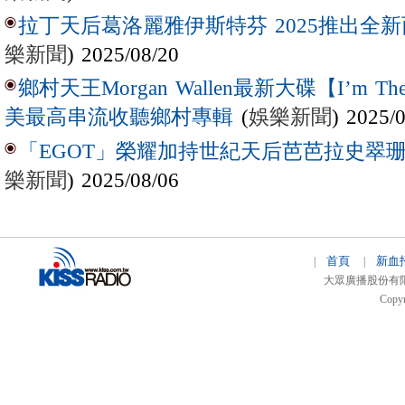
拉丁天后葛洛麗雅伊斯特芬 2025推出全新西
樂新聞
) 2025/08/20
鄉村天王Morgan Wallen最新大碟【I’m The
(
娛樂新聞
) 2025/
美最高串流收聽鄉村專輯
「EGOT」榮耀加持世紀天后芭芭拉史翠珊 
樂新聞
) 2025/08/06
首頁
新血
|
|
大眾廣播股份有限公司 
Copyr