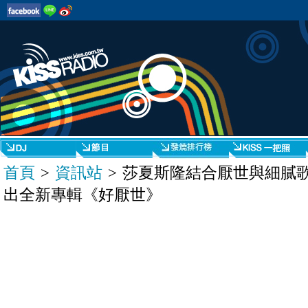
首頁
>
資訊站
> 莎夏斯隆結合厭世與細膩
出全新專輯《好厭世》