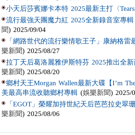
小天后莎賓娜卡本特 2025最新主打〈Tear
流行最強天團魔力紅 2025全新錄音室專輯【Lov
聞
) 2025/09/04
「網路世代的流行樂情歌王子」康納格雷最新作
樂新聞
) 2025/08/27
拉丁天后葛洛麗雅伊斯特芬 2025推出全新西
樂新聞
) 2025/08/20
鄉村天王Morgan Wallen最新大碟【I’m The
(
娛樂新聞
) 2025/
美最高串流收聽鄉村專輯
「EGOT」榮耀加持世紀天后芭芭拉史翠珊 
樂新聞
) 2025/08/06