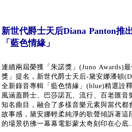
新世代爵士天后Diana Panto
「藍色情緣」
連續兩屆榮獲「朱諾獎」(Juno Award
獎」提名，新世代爵士天后-黛安娜潘頓(Dian
全新錄音專輯「藍色情緣」(blue)精選
風涵蓋爵士、巴莎諾瓦、流行、百老匯音
知名曲目，融合了多樣音樂元素與當代都
故事感，黛安娜輕柔純淨的歌聲傾訴著這
的場景彷彿一幕幕電影蒙太奇刻印在心底