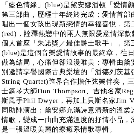
「藍色情緣」(blue)是黛安娜潘頓「愛
第三部曲，歷經十年終於完成；愛情首部曲「
唱出一個女孩出現新戀情的幸福喜悅，第
(red)，詮釋熱戀中的兩人無限愛意情深
個人首座「朱諾獎／最佳爵士歌手」，第
(blue)是這個音樂愛情故事的最終章，
做為結局，心痛但卻浪漫唯美；專輯由黛
別邀請享譽國際古典樂壇的「潘德列茨基弦樂四重
String Quartet)跨界合作擔任弦樂
士鋼琴大師Don Thompson、吉他名家Reg
斯風手Phil Dwyer，再加上貝斯名家Jim 
同助陣演出；黛安娜充滿詩意清新的溫柔
情歌，變成一曲曲充滿溫度的抒情小品，
是一張溫暖美麗的療癒系情歌專輯。