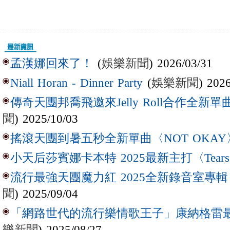
(
娛樂新聞
) 2026/03/31
孟漢娜回來了！
(
娛樂新聞
) 202
Niall Horan - Dinner Party
傳奇天團邦喬飛邀來Jelly Roll合作全新單曲〈L
聞
) 2025/10/03
搖滾天團到暑五秒全新單曲〈NOT OKAY
小天后莎賓娜卡本特 2025最新主打〈Tear
流行最強天團魔力紅 2025全新錄音室專輯【Lov
聞
) 2025/09/04
「網路世代的流行樂情歌王子」康納格雷最新作
樂新聞
) 2025/08/27