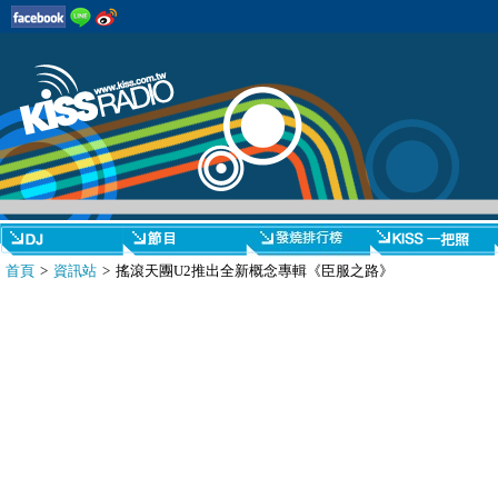
首頁
>
資訊站
> 搖滾天團U2推出全新概念專輯《臣服之路》