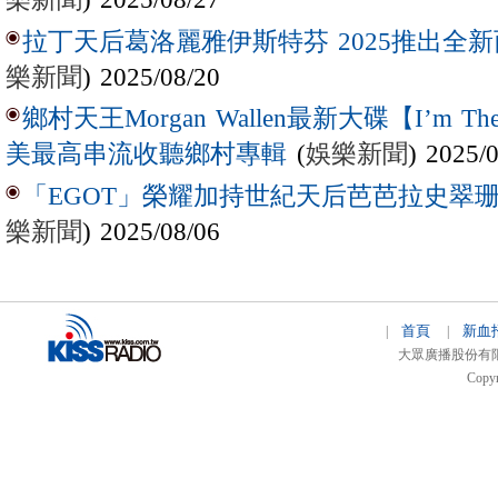
拉丁天后葛洛麗雅伊斯特芬 2025推出全新西
樂新聞
) 2025/08/20
鄉村天王Morgan Wallen最新大碟【I’m The
(
娛樂新聞
) 2025/
美最高串流收聽鄉村專輯
「EGOT」榮耀加持世紀天后芭芭拉史翠珊 
樂新聞
) 2025/08/06
首頁
新血
|
|
大眾廣播股份有限公司 
Copyr