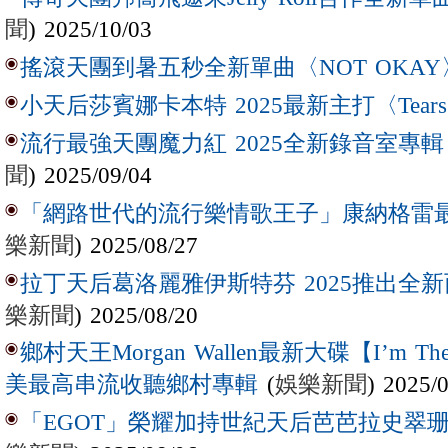
聞
) 2025/10/03
搖滾天團到暑五秒全新單曲〈NOT OKAY
小天后莎賓娜卡本特 2025最新主打〈Tear
流行最強天團魔力紅 2025全新錄音室專輯【Lov
聞
) 2025/09/04
「網路世代的流行樂情歌王子」康納格雷最新作
樂新聞
) 2025/08/27
拉丁天后葛洛麗雅伊斯特芬 2025推出全新西
樂新聞
) 2025/08/20
鄉村天王Morgan Wallen最新大碟【I’m The
(
娛樂新聞
) 2025/
美最高串流收聽鄉村專輯
「EGOT」榮耀加持世紀天后芭芭拉史翠珊 