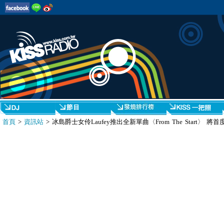
首頁
>
資訊站
> 冰島爵士女伶Laufey推出全新單曲〈From The Start〉 將