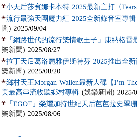
小天后莎賓娜卡本特 2025最新主打〈Tear
流行最強天團魔力紅 2025全新錄音室專輯【Lov
聞
) 2025/09/04
「網路世代的流行樂情歌王子」康納格雷最新作
樂新聞
) 2025/08/27
拉丁天后葛洛麗雅伊斯特芬 2025推出全新西
樂新聞
) 2025/08/20
鄉村天王Morgan Wallen最新大碟【I’m The
(
娛樂新聞
) 2025/
美最高串流收聽鄉村專輯
「EGOT」榮耀加持世紀天后芭芭拉史翠珊 
樂新聞
) 2025/08/06