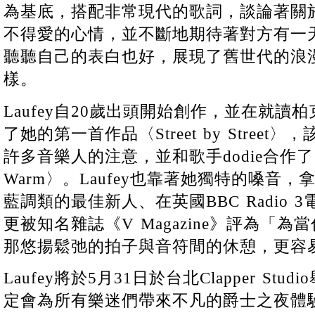
為基底，搭配非常現代的歌詞，談論著關
不得愛的心情，並不斷地期待著對方有一
聽聽自己的表白也好，展現了舊世代的浪
樣。
Laufey自20歲出頭開始創作，並在就
了她的第一首作品〈Street by Stree
許多音樂人的注意，並和歌手dodie合作了〈Lov
Warm〉。Laufey也靠著她獨特的嗓音
藍調類的最佳新人、在英國BBC Radio
更被知名雜誌《V Magazine》評為「
那悠揚鬆弛的拍子與音符間的休憩，更容
Laufey將於5月31日於台北Clapper S
定會為所有樂迷們帶來不凡的爵士之夜體