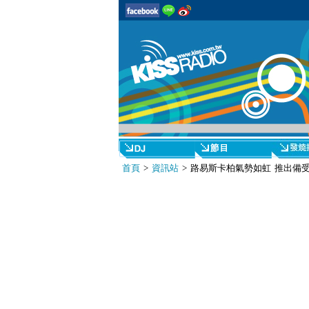
首頁
>
資訊站
> 路易斯卡柏氣勢如虹 推出備