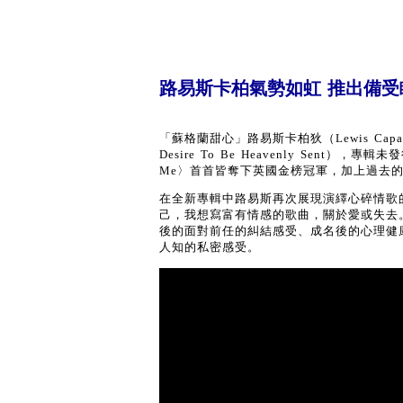
路易斯卡柏氣勢如虹 推出備
「蘇格蘭甜心」路易斯卡柏狄（Lewis Cap
Desire To Be Heavenly Sent），專輯
Me〉首首皆奪下英國金榜冠軍，加上過去的
在全新專輯中路易斯再次展現演繹心碎情歌
己，我想寫富有情感的歌曲，關於愛或失去
後的面對前任的糾結感受、成名後的心理健
人知的私密感受。