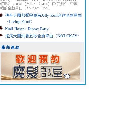
特輯》，麥莉（Miley Cyrus）在特別節目中獻
唱的全新單曲〈Younger Yo...
傳奇天團邦喬飛邀來Jelly Roll合作全新單曲
〈Living Proof〉
Niall Horan - Dinner Party
搖滾天團到暑五秒全新單曲〈NOT OKAY〉
廠商連結