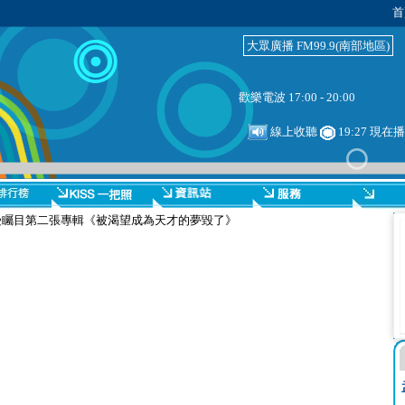
首
大眾廣播 FM99.9(南部地區)
歡樂電波 17:00 - 20:00
線上收聽
19:27 現在
受矚目第二張專輯《被渴望成為天才的夢毀了》