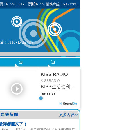
頁
KISSCLUB
關於KISS
|
│
| 業務專線 07-3393999
播放：
F.I.R
- Lydia(國)
娛樂新聞
更多內容>>
孟漢娜回來了！
Disney+ 推出20 週年特別節目《孟漢娜20週年