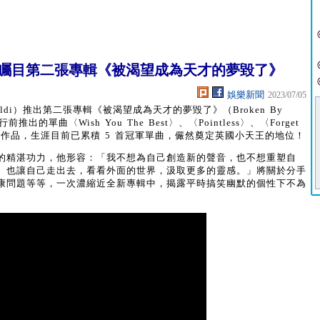
受矚目第二張專輯《被渴望成為天才的夢毀了》
娛樂新聞
2023/07/05
aldi）推出第二張專輯《被渴望成為天才的夢毀了》（Broken By
未發行前推出的單曲〈Wish You The Best〉、〈Pointless〉、〈Forget
作品，生涯目前已累積 5 首冠軍單曲，儼然奠定英國小天王的地位！
的精湛功力，他形容：「我不想為自己創造新的聲音，也不想重塑自
。也讓自己走出去，看看外面的世界，汲取更多的靈感。」將關於分手
康問題等等，一次濃縮近全新專輯中，揭露平時搞笑幽默的個性下不為