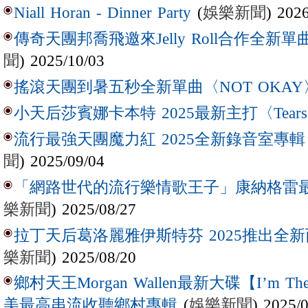
(
娛樂新聞
) 202
Niall Horan - Dinner Party
傳奇天團邦喬飛邀來Jelly Roll合作全新單曲〈L
聞
) 2025/10/03
搖滾天團到暑五秒全新單曲〈NOT OKAY
小天后莎賓娜卡本特 2025最新主打〈Tear
流行最強天團魔力紅 2025全新錄音室專輯【Lov
聞
) 2025/09/04
「網路世代的流行樂情歌王子」康納格雷最新作
樂新聞
) 2025/08/27
拉丁天后葛洛麗雅伊斯特芬 2025推出全新西
樂新聞
) 2025/08/20
鄉村天王Morgan Wallen最新大碟【I’m The
(
娛樂新聞
) 2025/
美最高串流收聽鄉村專輯