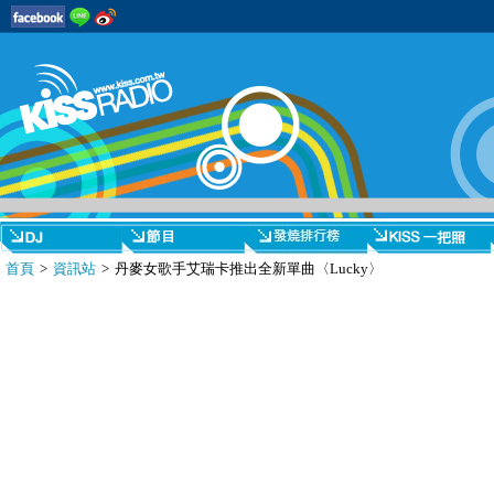
首頁
>
資訊站
> 丹麥女歌手艾瑞卡推出全新單曲〈Lucky〉