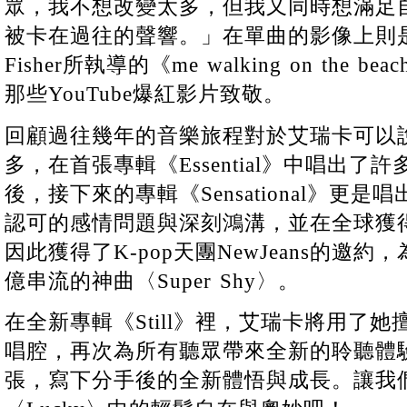
眾，我不想改變太多，但我又同時想滿足
被卡在過往的聲響。」在單曲的影像上則是搭配
Fisher所執導的《me walking on the 
那些YouTube爆紅影片致敬。
回顧過往幾年的音樂旅程對於艾瑞卡可以
多，在首張專輯《Essential》中唱出
後，接下來的專輯《Sensational》更
認可的感情問題與深刻鴻溝，並在全球獲
因此獲得了K-pop天團NewJeans的邀
億串流的神曲〈Super Shy〉。
在全新專輯《Still》裡，艾瑞卡將用了
唱腔，再次為所有聽眾帶來全新的聆聽體
張，寫下分手後的全新體悟與成長。讓我