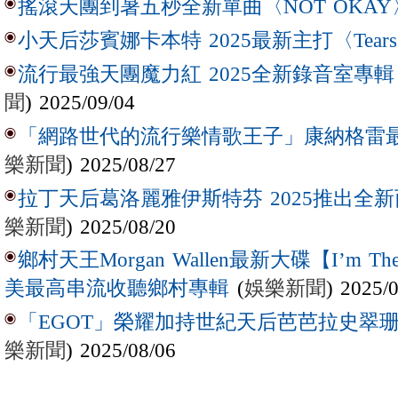
搖滾天團到暑五秒全新單曲〈NOT OKAY
小天后莎賓娜卡本特 2025最新主打〈Tear
流行最強天團魔力紅 2025全新錄音室專輯【Lov
聞
) 2025/09/04
「網路世代的流行樂情歌王子」康納格雷最新作
樂新聞
) 2025/08/27
拉丁天后葛洛麗雅伊斯特芬 2025推出全新西
樂新聞
) 2025/08/20
鄉村天王Morgan Wallen最新大碟【I’m The
(
娛樂新聞
) 2025/
美最高串流收聽鄉村專輯
「EGOT」榮耀加持世紀天后芭芭拉史翠珊 
樂新聞
) 2025/08/06