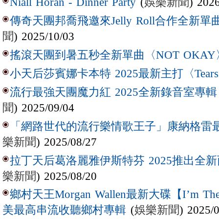
(
娛樂新聞
) 202
Niall Horan - Dinner Party
傳奇天團邦喬飛邀來Jelly Roll合作全新單曲〈L
聞
) 2025/10/03
搖滾天團到暑五秒全新單曲〈NOT OKAY
小天后莎賓娜卡本特 2025最新主打〈Tear
流行最強天團魔力紅 2025全新錄音室專輯【Lov
聞
) 2025/09/04
「網路世代的流行樂情歌王子」康納格雷最新作
樂新聞
) 2025/08/27
拉丁天后葛洛麗雅伊斯特芬 2025推出全新西
樂新聞
) 2025/08/20
鄉村天王Morgan Wallen最新大碟【I’m The
(
娛樂新聞
) 2025/
美最高串流收聽鄉村專輯