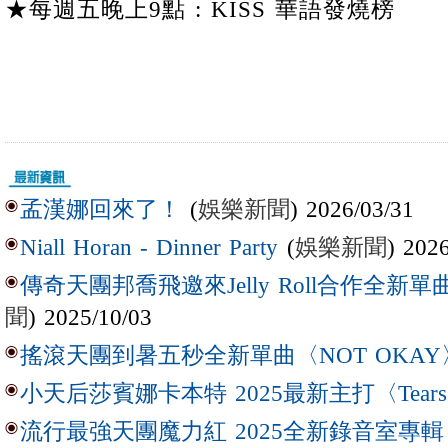
★每週五晚上9點 : KISS 華語發燒榜
(
娛樂新聞
) 2026/03/31
孟漢娜回來了！
(
娛樂新聞
) 202
Niall Horan - Dinner Party
傳奇天團邦喬飛邀來Jelly Roll合作全新單曲〈L
聞
) 2025/10/03
搖滾天團到暑五秒全新單曲〈NOT OKAY
小天后莎賓娜卡本特 2025最新主打〈Tear
流行最強天團魔力紅 2025全新錄音室專輯【Lov