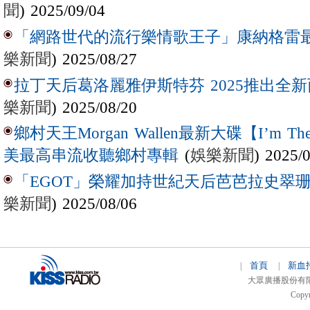
聞
) 2025/09/04
「網路世代的流行樂情歌王子」康納格雷最新作
樂新聞
) 2025/08/27
拉丁天后葛洛麗雅伊斯特芬 2025推出全新西
樂新聞
) 2025/08/20
鄉村天王Morgan Wallen最新大碟【I’m The
(
娛樂新聞
) 2025/
美最高串流收聽鄉村專輯
「EGOT」榮耀加持世紀天后芭芭拉史翠珊 
樂新聞
) 2025/08/06
首頁
新血
|
|
大眾廣播股份有限公司 
Copyr