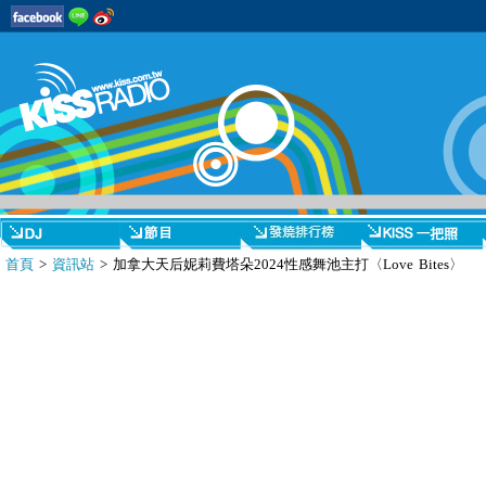
首頁
>
資訊站
> 加拿大天后妮莉費塔朵2024性感舞池主打〈Love Bites〉