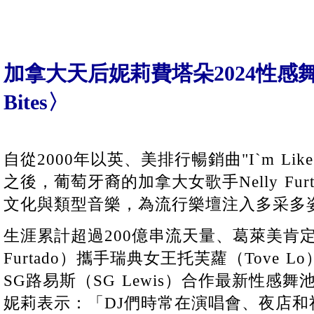
加拿大天后妮莉費塔朵2024性感舞
Bites〉
自從2000年以英、美排行暢銷曲"I`m Like
之後，葡萄牙裔的加拿大女歌手Nelly Fu
文化與類型音樂，為流行樂壇注入多采多
生涯累計超過200億串流天量、葛萊美肯定妮
Furtado）攜手瑞典女王托芙蘿（Tove
SG路易斯（SG Lewis）合作最新性感舞池主
妮莉表示：「DJ們時常在演唱會、夜店