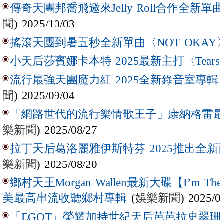
傳奇天團邦喬飛邀來Jelly Roll合作全新單曲〈L
聞
) 2025/10/03
搖滾天團到暑五秒全新單曲〈NOT OKAY
小天后莎賓娜卡本特 2025最新主打〈Tear
流行最強天團魔力紅 2025全新錄音室專輯【Lov
聞
) 2025/09/04
「網路世代的流行樂情歌王子」康納格雷最新作
樂新聞
) 2025/08/27
拉丁天后葛洛麗雅伊斯特芬 2025推出全新西
樂新聞
) 2025/08/20
鄉村天王Morgan Wallen最新大碟【I’m The
(
娛樂新聞
) 2025/
美最高串流收聽鄉村專輯
「EGOT」榮耀加持世紀天后芭芭拉史翠珊 