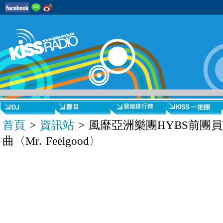
首頁
>
資訊站
> 風靡亞洲樂團HYBS前團
曲〈Mr. Feelgood〉