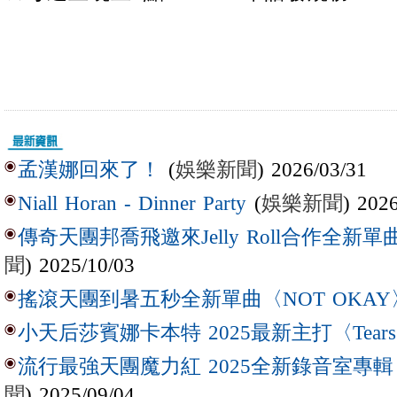
(
娛樂新聞
) 2026/03/31
孟漢娜回來了！
(
娛樂新聞
) 202
Niall Horan - Dinner Party
傳奇天團邦喬飛邀來Jelly Roll合作全新單曲〈L
聞
) 2025/10/03
搖滾天團到暑五秒全新單曲〈NOT OKAY
小天后莎賓娜卡本特 2025最新主打〈Tear
流行最強天團魔力紅 2025全新錄音室專輯【Lov
聞
) 2025/09/04