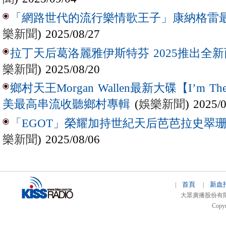
「網路世代的流行樂情歌王子」康納格雷最新作
樂新聞
) 2025/08/27
拉丁天后葛洛麗雅伊斯特芬 2025推出全新西
樂新聞
) 2025/08/20
鄉村天王Morgan Wallen最新大碟【I’m The
(
娛樂新聞
) 2025/
美最高串流收聽鄉村專輯
「EGOT」榮耀加持世紀天后芭芭拉史翠珊 
樂新聞
) 2025/08/06
首頁
新血
|
|
大眾廣播股份有限公司 
Copyr