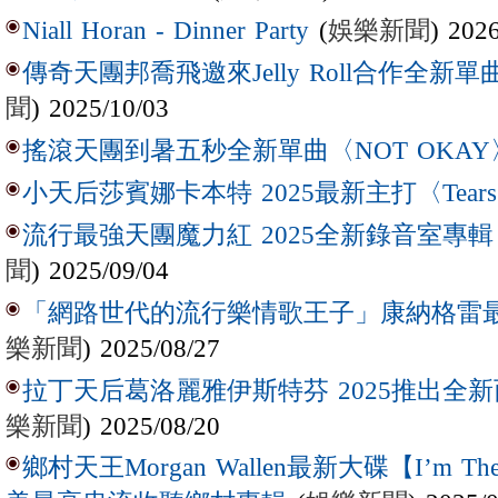
(
娛樂新聞
) 202
Niall Horan - Dinner Party
傳奇天團邦喬飛邀來Jelly Roll合作全新單曲〈L
聞
) 2025/10/03
搖滾天團到暑五秒全新單曲〈NOT OKAY
小天后莎賓娜卡本特 2025最新主打〈Tear
流行最強天團魔力紅 2025全新錄音室專輯【Lov
聞
) 2025/09/04
「網路世代的流行樂情歌王子」康納格雷最新作
樂新聞
) 2025/08/27
拉丁天后葛洛麗雅伊斯特芬 2025推出全新西
樂新聞
) 2025/08/20
鄉村天王Morgan Wallen最新大碟【I’m The