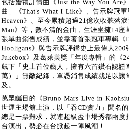
包括婚禮訂情曲《Just the Way You 
曲」《That's What I Like》、告示牌冠軍單
Heaven》、至今累積超過21億次收聽落淚情歌《
Man》等，數不清的金曲，生涯坐擁14座
張單曲銷售成績，並靠著首張冠軍專輯《Doo
Hooligans》與告示牌評鑑史上最偉大200張
Jukebox》及葛萊美獎「年度專輯」的《24
飆下「史上首位藝人，擁有六首鑽石認證單曲
萬）」無敵紀錄，單憑銷售成績就足以讓
及。
萬眾矚目的《Bruno Mars Live in Kao
世運主場館上演，以「吞CD實力」聞名
總是一票難求，就連超級盃中場秀都兩度
台演出，勢必在台掀起一陣風潮！