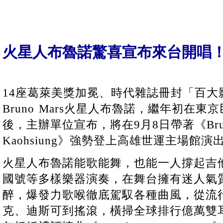
火星人布魯諾驚喜宣布來台開唱
14座葛萊美獎加冕、時代雜誌冊封「百大
Bruno Mars火星人布魯諾，繼年初在
後，主辦單位宣布，將在9月8日帶著《Bruno M
Kaohsiung》強勢登上高雄世運主場館演
火星人布魯諾能歌能舞，也能一人撐起吉
國號等多樣樂器演奏，在舞台擁有迷人氣
醉，爆發力歌喉徹底駕馭各種曲風，從流
克、迪斯可到搖滾，橫掃全球排行億萬雙