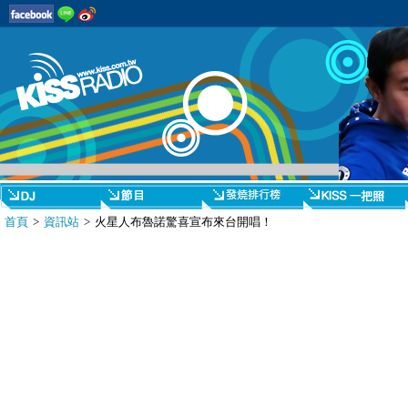
首頁
>
資訊站
> 火星人布魯諾驚喜宣布來台開唱！