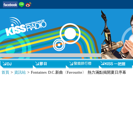
首頁
>
資訊站
> Fontaines D.C.新曲〈Favourite〉 熱力滿點揭開夏日序幕