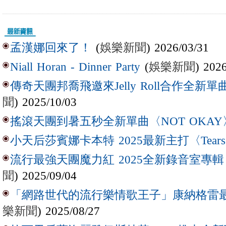
(
娛樂新聞
) 2026/03/31
孟漢娜回來了！
(
娛樂新聞
) 202
Niall Horan - Dinner Party
傳奇天團邦喬飛邀來Jelly Roll合作全新單曲〈L
聞
) 2025/10/03
搖滾天團到暑五秒全新單曲〈NOT OKAY
小天后莎賓娜卡本特 2025最新主打〈Tear
流行最強天團魔力紅 2025全新錄音室專輯【Lov
聞
) 2025/09/04
「網路世代的流行樂情歌王子」康納格雷最新作
樂新聞
) 2025/08/27