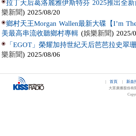
拉丁天后葛洛麗雅伊斯特芬 2025推出全新西
樂新聞
) 2025/08/20
鄉村天王Morgan Wallen最新大碟【I’m The
(
娛樂新聞
) 2025/
美最高串流收聽鄉村專輯
「EGOT」榮耀加持世紀天后芭芭拉史翠珊 
樂新聞
) 2025/08/06
首頁
新血
|
|
大眾廣播股份有限公司 
Copyr