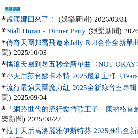
(
娛樂新聞
) 2026/03/31
孟漢娜回來了！
(
娛樂新聞
) 202
Niall Horan - Dinner Party
傳奇天團邦喬飛邀來Jelly Roll合作全新單曲〈L
聞
) 2025/10/03
搖滾天團到暑五秒全新單曲〈NOT OKAY
小天后莎賓娜卡本特 2025最新主打〈Tear
流行最強天團魔力紅 2025全新錄音室專輯【Lov
聞
) 2025/09/04
「網路世代的流行樂情歌王子」康納格雷最新作
樂新聞
) 2025/08/27
拉丁天后葛洛麗雅伊斯特芬 2025推出全新西