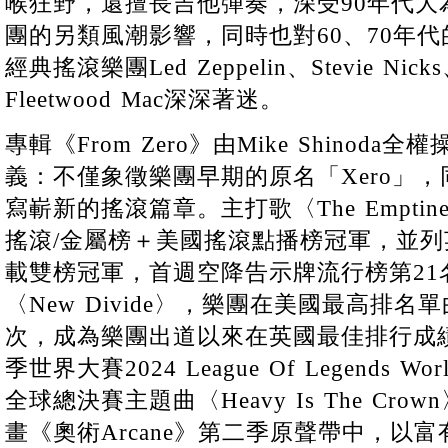
喉狂野，還擅長吉他彈奏，深受90年代大為走
團的另類風潮影響，同時也對60、70年
經典搖滾樂團Led Zeppelin、Stevie Nicks、
Fleetwood Mac深深著迷。
專輯《From Zero》由Mike Shinod
義：不僅象徵樂團早期的原名「Xero」
寫嶄新的搖滾篇章。主打歌〈The Emptines
搖滾/金屬榜＋美國搖滾點播榜冠軍，並
載雙榜冠軍，首週空降告示牌流行榜第21名
〈New Divide〉，樂團在美國最高排
次，成為樂團出道以來在英國最佳排行成績
季世界大賽2024 League Of Legends Wor
全球總決賽主題曲〈Heavy Is The Cr
畫《奧術Arcane》第二季原聲帶中，以