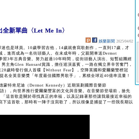
單曲〈Let Me In〉
娛樂新聞
2025/04/02
小是足球迷也是球員。10歲學習吉他，14歲就會寫歌創作，一直到17歲，才
，進而成為一名街頭藝人。在未成年時，父親開車送Dermot
期學習3年古典音樂。努力超過10年時間，從街頭藝人演出、短暫組團經
男主角Glen Hansard賞識，擔任巡演嘉賓，一路在獨立界辛苦奮鬥，
於在28歲時發行個人首碟【Without Fear】，空降英國和愛爾蘭雙榜冠
，提名全英音樂獎「年度最佳國際男歌手」，累積全球近40億串流量！
特肯尼迪（Dermot Kennedy）近期策劃國際音樂節
爾蘭語），向世界推行愛爾蘭豐富的文化與音樂。在音樂節登場前，搶先
表示：「這首歌是關於尋找真正的幸福，以及記錄著那些讓我最接近幸福的
寫下這首歌，那時有一陣子沒寫歌了，所以很像是捕捉了一些我長期以