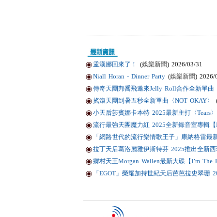
孟漢娜回來了！
(
娛樂新聞
) 2026/03/31
Niall Horan - Dinner Party
(
娛樂新聞
) 2026/
傳奇天團邦喬飛邀來Jelly Roll合作全新單曲〈Li
搖滾天團到暑五秒全新單曲〈NOT OKAY〉
小天后莎賓娜卡本特 2025最新主打〈Tears〉
流行最強天團魔力紅 2025全新錄音室專輯【Love
「網路世代的流行樂情歌王子」康納格雷最新作品
拉丁天后葛洛麗雅伊斯特芬 2025推出全新西班
鄉村天王Morgan Wallen最新大碟【I’m T
「EGOT」榮耀加持世紀天后芭芭拉史翠珊 2