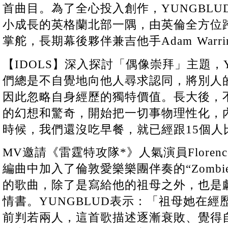
首曲目。為了全心投入創作，YUNGBL
小成長的英格蘭北部一隅，由英倫全方位跨界奇才
掌舵，長期幕後夥伴兼吉他手Adam Warri
【IDOLS】深入探討「偶像崇拜」主題，Y
們總是不自覺地向他人尋求認同，將別人
因此忽略自身經歷的獨特價值。長大後，
的幻想和驚奇，開始把一切事物理性化，
時候，我們還沒吃早餐，就已經跟15個人
MV邀請《雷霆特攻隊*》人氣演員Florenc
編曲中加入了倫敦愛樂樂團伴奏的“Zomb
的歌曲，除了是寫給他的祖母之外，也是
情書。YUNGBLUD表示：「祖母她在
前判若兩人，這首歌描述逐漸衰敗、覺得