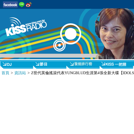
首頁
>
資訊站
> Z世代英倫搖滾代表YUNGBLUD生涯第4張全新大碟【IDOL