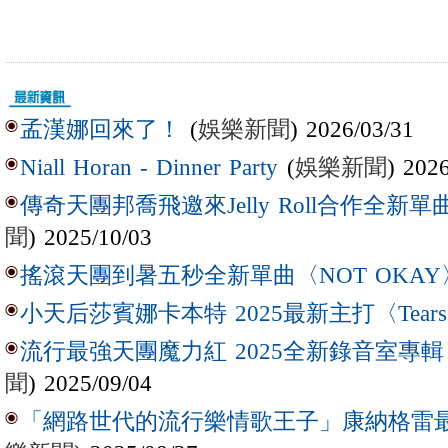
(
娛樂新聞
) 2026/03/31
孟漢娜回來了！
(
娛樂新聞
) 202
Niall Horan - Dinner Party
傳奇天團邦喬飛邀來Jelly Roll合作全新單曲〈L
聞
) 2025/10/03
搖滾天團到暑五秒全新單曲〈NOT OKAY
小天后莎賓娜卡本特 2025最新主打〈Tear
流行最強天團魔力紅 2025全新錄音室專輯【Lov
聞
) 2025/09/04
「網路世代的流行樂情歌王子」康納格雷最新作