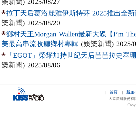
樂新聞
) 2025/08/27
拉丁天后葛洛麗雅伊斯特芬 2025推出全新西
樂新聞
) 2025/08/20
鄉村天王Morgan Wallen最新大碟【I’m The
(
娛樂新聞
) 2025/
美最高串流收聽鄉村專輯
「EGOT」榮耀加持世紀天后芭芭拉史翠珊 
樂新聞
) 2025/08/06
首頁
新血
|
|
大眾廣播股份有限公司 
Copyr