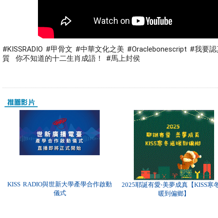
#KISSRADIO #甲骨文 #中華文化之美 #Oraclebonescript
質  你不知道的十二生肖成語！ #馬上封侯
KISS RADIO與世新大學產學合作啟動
2025耶誕有愛‧美夢成真【KISS寒
儀式
暖到偏鄉】