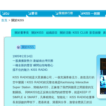
首頁
> 關於KISS
關於董事長
關於KISS
組織節目
關於活動
KISS CLUB
影音娛樂
廣
關於KISS
1995年2月14日
一股廣播新勢力˙劃破南台灣天際
一種全新的聲音˙瞬間佔領每顆心
擋不住的魅力 KISS RADIO.
KISS RADIO就是大眾廣播公司，一個充滿青春活力，創造流行的
空中樂園！KISS RADIO的完整名稱是Kaohsiung Interactive
Super Station，簡稱為KISS，正象徵了我們與聽眾之間親密的互
動關係。 同時KISS也正反映出我們的經營哲學，就是KEEP IT
SIMPLE & SMART，凡事精簡化、智能化！ KISS RADIO在董事
長袁韻婕的帶領下，透過表達、溝通與分享，激發全體員工的活