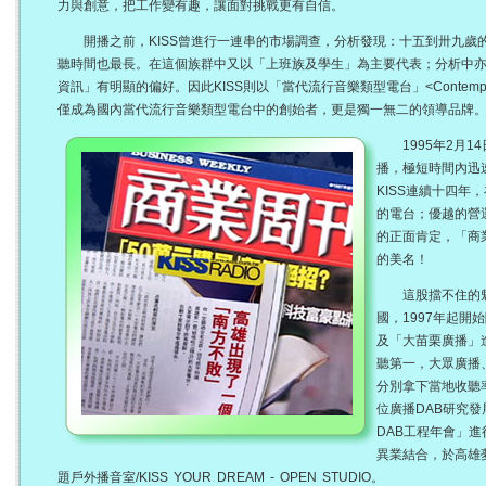
力與創意，把工作變有趣，讓面對挑戰更有自信。
開播之前，KISS曾進行一連串的市場調查，分析發現：十五到卅九歲
聽時間也最長。在這個族群中又以「上班族及學生」為主要代表；分析中
資訊」有明顯的偏好。因此KISS則以「當代流行音樂類型電台」<Contemporar
僅成為國內當代流行音樂類型電台中的創始者，更是獨一無二的領導品牌
1995年2月14日
播，極短時間內迅
KISS連續十四年
的電台；優越的營
的正面肯定，「商業
的美名！
這股擋不住的魅
國，1997年起
及「大苗栗廣播」進
聽第一，大眾廣播
分別拿下當地收聽率
位廣播DAB研究發展
DAB工程年會」進行
異業結合，於高雄
題戶外播音室/KISS YOUR DREAM - OPEN STUDIO。