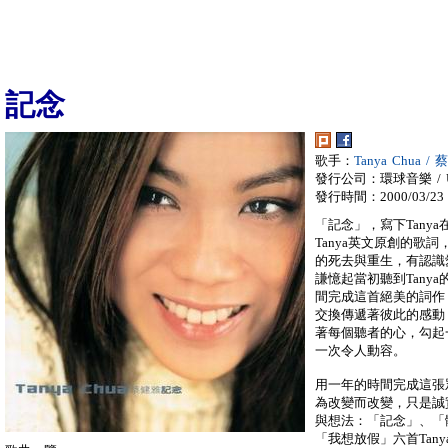
記念
歌手：
Tanya Chua /
發行公司：環球音樂 / Univ
發行時間：2000/03/23
「記念」，寫下Tany
Tanya英文原創的歌
的死去與重生，有認識
謙憶起當初聽到Tany
間完成這首絕美的詞作
交換傳遞著彼此的感動，
著每個聽者的心，勾起
一次令人動容。
用一年的時間完成這張
為改變而改變，只是誠實
與想法：「記念」、「體
「我想放假」六首Tan