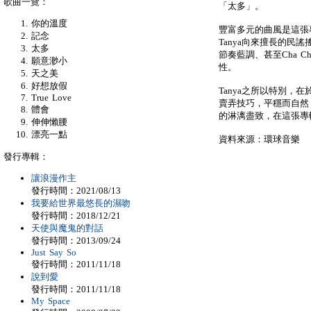
歌曲一覽：
「太多」。
你的溫度
豐富多元的曲風是這張
記念
Tanya向來擅長的民
太多
節奏藍調、甚至Cha 
願意渺小
性。
天之美
好想放假
Tanya之所以特別，
True Love
賣弄技巧，平穩而自然
體會
的淋漓盡致，在這張專輯中
伸伸懶腰
漂亮一點
資料來源：環球音樂
發行專輯：
讓浪漫作主
發行時間：2021/08/13
我要給世界最悠長的濕吻
發行時間：2018/12/21
天使與魔鬼的對話
發行時間：2013/09/24
Just Say So
發行時間：2011/11/18
說到愛
發行時間：2011/11/18
My Space