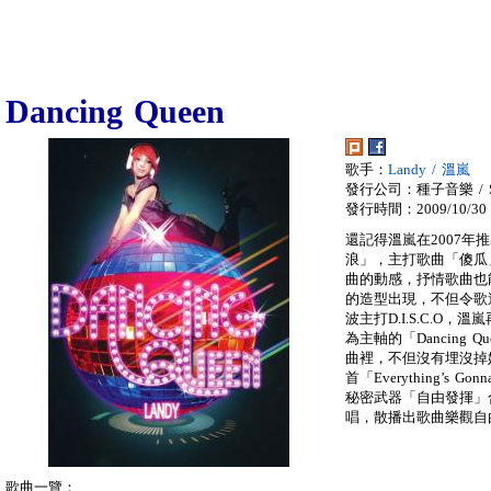
Dancing Queen
歌手：
Landy / 溫嵐
發行公司：種子音樂 / SE
發行時間：2009/10/30
還記得溫嵐在2007
浪」，主打歌曲「傻瓜
曲的動感，抒情歌曲也
的造型出現，不但令歌
波主打D.I.S.C.
為主軸的「Dancing
曲裡，不但沒有埋沒掉
首「Everything’s 
秘密武器「自由發揮」
唱，散播出歌曲樂觀自
歌曲一覽：