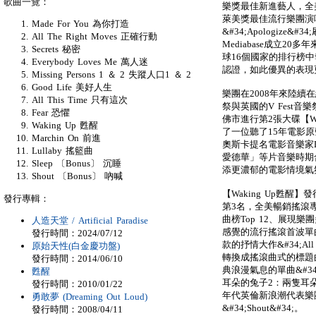
歌曲一覽：
樂獎最佳新進藝人，全
萊美獎最佳流行樂團演
Made For You 為你打造
&#34;Apologize
All The Right Moves 正確行動
Mediabase成立2
Secrets 秘密
球16個國家的排行榜
Everybody Loves Me 萬人迷
認證，如此優異的表現
Missing Persons 1 ＆ 2 失蹤人口1 ＆ 2
Good Life 美好人生
樂團在2008年來陸
All This Time 只有這次
祭與英國的V Fest
Fear 恐懼
佛市進行第2張大碟【W
Waking Up 甦醒
了一位聽了15年電影原聲帶
Marchin On 前進
奧斯卡提名電影音樂家Da
Lullaby 搖籃曲
愛德華」等片音樂時期
Sleep 〔Bonus〕 沉睡
添更濃郁的電影情境氣
Shout 〔Bonus〕 吶喊
【Waking Up甦
發行專輯：
第3名，全美暢銷搖滾
曲榜Top 12、展現
人造天堂 / Artificial Paradise
感覺的流行搖滾首波單曲&#34
發行時間：2024/07/12
款的抒情大作&#34;All
原始天性(白金慶功盤)
轉換成搖滾曲式的標題曲&#
發行時間：2014/06/10
典浪漫氣息的單曲&#34;
甦醒
耳朵的兔子2：兩隻耳
發行時間：2010/01/22
年代英倫新浪潮代表樂團Tea
勇敢夢 (Dreaming Out Loud)
&#34;Shout&#34;。
發行時間：2008/04/11