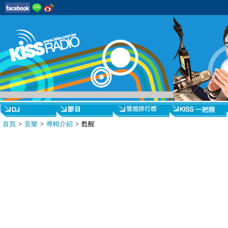
首頁
>
音樂
>
專輯介紹
> 甦醒