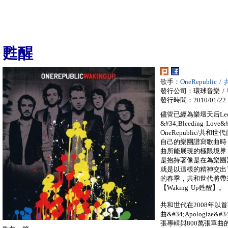
甦醒
歌手：
OneRepublic 
發行公司：環球音樂 / Univ
發行時間：2010/01/22
儘管已經為樂壇天后Leona 
&#34;Bleeding Lo
OneRepublic/共和
自己的樂團譜寫歌曲時
曲所能展現的極限境界
是抱持著像是在為樂團
就是以這樣的精神交出了冠軍單
的春季，共和世代將帶
【Waking Up甦醒】。
共和世代在2008年以首張
曲&#34;Apologize&#3
張專輯與800萬張單曲