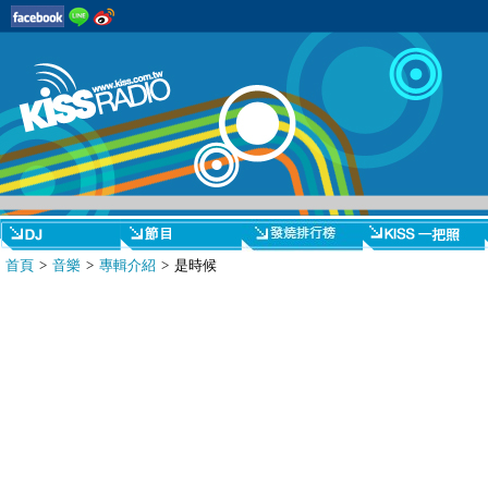
首頁
>
音樂
>
專輯介紹
> 是時候