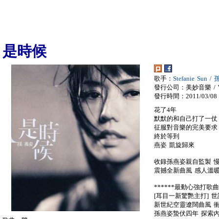
是時候
歌手：
Stefanie Sun 
發行公司：美妙音樂 / Won
發行時間：2011/03/08
花了4年
默默的和自己打了一仗
征服對音樂的完美要求
終於等到
燕姿 凱旋歸來
收錄孫燕姿親自監製 
震撼全新曲風 感人溫
******最動心強打歌曲*
[耳目一新驚艷主打] 
新世紀空靈遼闊曲風 
孫燕姿蟄伏四年 探索