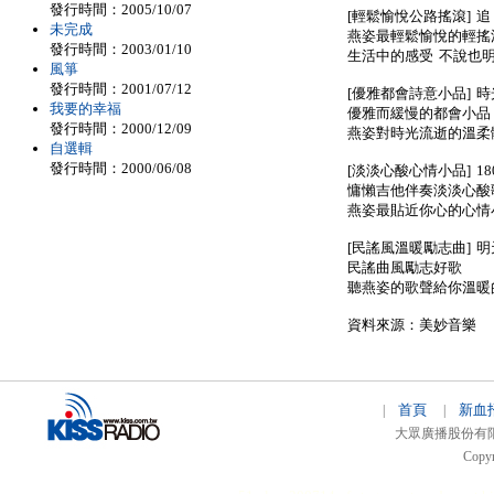
發行時間：2005/10/07
[輕鬆愉悅公路搖滾] 追
未完成
燕姿最輕鬆愉悅的輕搖
發行時間：2003/01/10
生活中的感受 不說也
風箏
發行時間：2001/07/12
[優雅都會詩意小品] 
我要的幸福
優雅而緩慢的都會小品
發行時間：2000/12/09
燕姿對時光流逝的溫柔
自選輯
發行時間：2000/06/08
[淡淡心酸心情小品] 18
慵懶吉他伴奏淡淡心酸
燕姿最貼近你心的心情
[民謠風溫暖勵志曲] 
民謠曲風勵志好歌
聽燕姿的歌聲給你溫暖
資料來源：美妙音樂
首頁
新血
|
|
大眾廣播股份有限公司 
Copyr