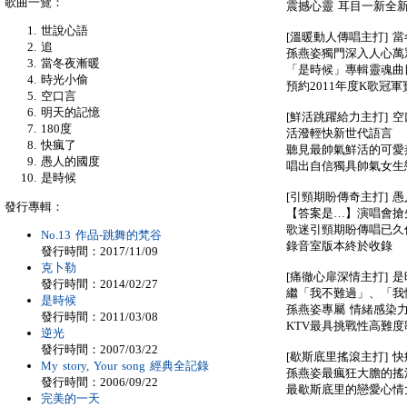
歌曲一覽：
震撼心靈 耳目一新全
世說心語
[溫暖動人傳唱主打] 
追
孫燕姿獨門深入人心萬
當冬夜漸暖
「是時候」專輯靈魂曲
時光小偷
預約2011年度K歌冠軍
空口言
明天的記憶
[鮮活跳躍給力主打] 
180度
活潑輕快新世代語言
快瘋了
聽見最帥氣鮮活的可愛
愚人的國度
唱出自信獨具帥氣女生
是時候
[引頸期盼傳奇主打] 
發行專輯：
【答案是…】演唱會搶
歌迷引頸期盼傳唱已久
No.13 作品-跳舞的梵谷
錄音室版本終於收錄
發行時間：2017/11/09
克卜勒
[痛徹心扉深情主打] 
發行時間：2014/02/27
繼「我不難過」、「我
是時候
孫燕姿專屬 情緒感染
發行時間：2011/03/08
KTV最具挑戰性高難度
逆光
發行時間：2007/03/22
[歇斯底里搖滾主打] 
My story, Your song 經典全記錄
孫燕姿最瘋狂大膽的搖
發行時間：2006/09/22
最歇斯底里的戀愛心情
完美的一天