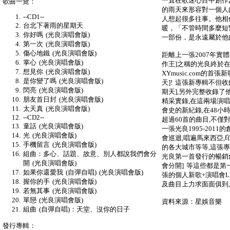
一直在歌迷心目中創作
歌曲一覽：
的雨天來形容對一個人
--CD1--
人想起很多往事。他相
台北下著雨的星期天
暖，「不管時間多麼短
你好嗎 (光良演唱會版)
一部份，是永遠屬於他
第一次 (光良演唱會版)
傷心地鐵 (光良演唱會版)
距離上一張2007年實
掌心 (光良演唱會版)
作王]之稱的光良終於
想見你 (光良演唱會版)
XYmusic.com的首
是你變了嗎 (光良演唱會版)
天]! 這張新專輯不但
閃亮 (光良演唱會版)
期天],另外完整收錄了
朋友首日封 (光良演唱會版)
精采實錄,在這兩場演
太天真 (光良演唱會版)
會史的新紀錄,在48小
--CD2--
超過60首的曲目,不僅
童話 (光良演唱會版)
一張光良1995-2011
光 (光良演唱會版)
會巡迴,唱遍馬來西亞,印
手機留言 (光良演唱會版)
的各大城市等等,這張
組曲：多心、話題、故意、別人都說我們會分
光良第一首發行的暢銷創
開 (光良演唱會版)
會分開] 等這些都是第
如果你還愛我 (自彈自唱) (光良演唱會版)
張的個人新歌+演唱會L
握你的手 (光良演唱會版)
及曲目上力求面面俱到,
若無其事 (光良演唱會版)
單戀 (光良演唱會版)
資料來源：星娛音樂
組曲 (自彈自唱)：天堂、沒你的日子
發行專輯：