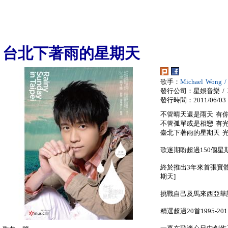
台北下著雨的星期天
歌手：
Michael Wong 
發行公司：星娛音樂 / X
發行時間：2011/06/03
不管晴天還是雨天 有
不管孤單或是相戀 有
臺北下著雨的星期天 光
歌迷期盼超過150個星
終於推出3年來首張實體
期天]
挑戰自己及馬來西亞華語
精選超過20首1995-