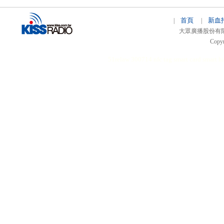
首頁
新血
|
|
大眾廣播股份有限公司 
Copyr
51relaw
300714
nfc tag
smart card smart
hi