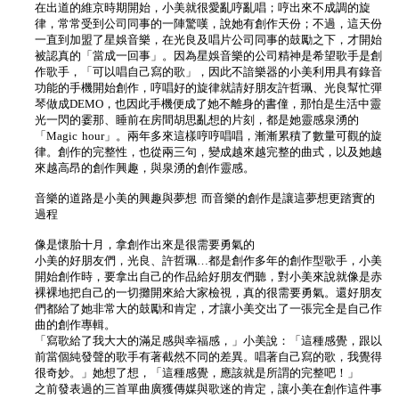
在出道的維京時期開始，小美就很愛亂哼亂唱；哼出來不成調的旋
律，常常受到公司同事的一陣驚嘆，說她有創作天份；不過，這天份
一直到加盟了星娛音樂，在光良及唱片公司同事的鼓勵之下，才開始
被認真的「當成一回事」。因為星娛音樂的公司精神是希望歌手是創
作歌手，「可以唱自己寫的歌」，因此不諳樂器的小美利用具有錄音
功能的手機開始創作，哼唱好的旋律就請好朋友許哲珮、光良幫忙彈
琴做成DEMO，也因此手機便成了她不離身的書僮，那怕是生活中靈
光一閃的霎那、睡前在房間胡思亂想的片刻，都是她靈感泉湧的
「Magic hour」。兩年多來這樣哼哼唱唱，漸漸累積了數量可觀的旋
律。創作的完整性，也從兩三句，變成越來越完整的曲式，以及她越
來越高昂的創作興趣，與泉湧的創作靈感。
音樂的道路是小美的興趣與夢想 而音樂的創作是讓這夢想更踏實的
過程
像是懷胎十月，拿創作出來是很需要勇氣的
小美的好朋友們，光良、許哲珮…都是創作多年的創作型歌手，小美
開始創作時，要拿出自己的作品給好朋友們聽，對小美來說就像是赤
裸裸地把自己的一切攤開來給大家檢視，真的很需要勇氣。還好朋友
們都給了她非常大的鼓勵和肯定，才讓小美交出了一張完全是自己作
曲的創作專輯。
「寫歌給了我大大的滿足感與幸福感，」小美說：「這種感覺，跟以
前當個純發聲的歌手有著截然不同的差異。唱著自己寫的歌，我覺得
很奇妙。」她想了想，「這種感覺，應該就是所謂的完整吧！」
之前發表過的三首單曲廣獲傳媒與歌迷的肯定，讓小美在創作這件事