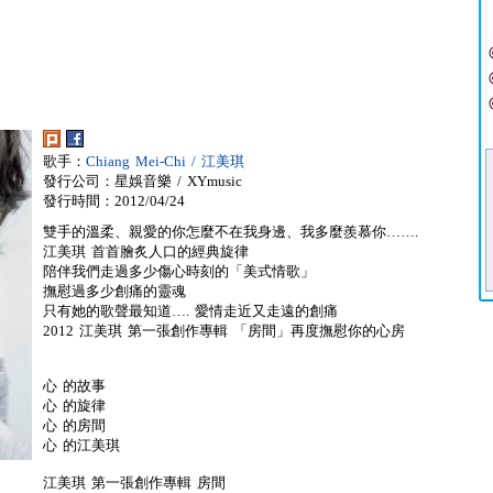
歌手：
Chiang Mei-Chi / 江美琪
發行公司：星娛音樂 / XYmusic
發行時間：2012/04/24
雙手的溫柔、親愛的你怎麼不在我身邊、我多麼羨慕你…….
江美琪 首首膾炙人口的經典旋律
陪伴我們走過多少傷心時刻的「美式情歌」
撫慰過多少創痛的靈魂
只有她的歌聲最知道…. 愛情走近又走遠的創痛
2012 江美琪 第一張創作專輯 「房間」再度撫慰你的心房
心 的故事
心 的旋律
心 的房間
心 的江美琪
江美琪 第一張創作專輯 房間