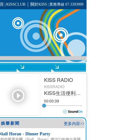
頁
KISSCLUB
關於KISS
|
│
| 業務專線 07-3393999
娛樂新聞
更多內容>>
Niall Horan - Dinner Party
創作暖男奈爾（Niall Horan）繼2023年推出英國