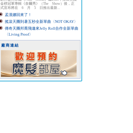
金榜冠軍專輯《奈爾秀》（The Show）後，正
式宣布將在 6 月 5 日推出最新...
孟漢娜回來了！
搖滾天團到暑五秒全新單曲〈NOT OKAY〉
傳奇天團邦喬飛邀來Jelly Roll合作全新單曲
〈Living Proof〉
廠商連結