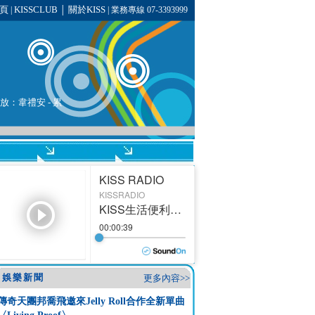
頁
KISSCLUB
關於KISS
|
│
| 業務專線 07-3393999
播放：
韋禮安
-
累
娛樂新聞
更多內容>>
傳奇天團邦喬飛邀來Jelly Roll合作全新單曲