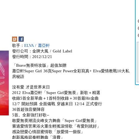
歌手：
ELVA / 蕭亞軒
發行公司：金牌大風 / Gold Label
發行時間：2012/12/21
「Brave無畏特攻版」超值加贈
蕭亞軒Super Girl 36頁Super Power全彩寫真+ Elva愛情教戰10大私
房秘語
沒有愛 才是世界末日
2012 Elva蕭亞軒「Super Girl愛無畏」新歌＋精選
收錄5首全新單曲＋1首特別收錄＋30首最Hit金曲
12/7 開始預購 全面備戰 穿越末日 12/14 正式發行
36首超強音樂陣容
5首。全新強打好歌--
敢愛無畏潮流尖峰女力舞曲「Super Girl愛無畏」
嘗過愛情苦果浴火重生輕搖滾情歌「有愛到就好」
感染戀愛心情甜蜜情歌「放愛情一個假」
創新風格節奏輕舞曲「浪費」