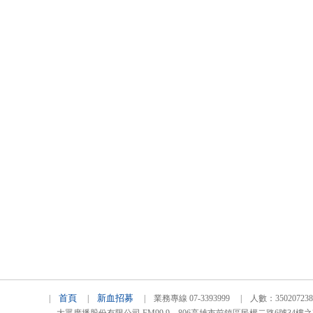
首頁
新血招募
|
|
| 業務專線 07-3393999 | 人數：3502072