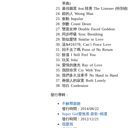
單曲)
最佳聽眾 feat.韓庚 The Listener (特別收
錯的人 Wrong Man
衝動 Impulse
倒數 Count Down
雙面女神 Double Faced Goddess
同步呼吸 Sync Breathing
類似愛情 Similar to Love
逞&#24378; Can`t Force Love
回不去了嗎 Point of No Return
餘溫 I Still Feel You
玩笑 Joke
愛情的微光 Ray of Love
我陪你哭 Cry With You
我們多久沒牽手 No Hand in Hand
兩個人的寂寞 Both Lonely
坦白 Confession
發行專輯：
不解釋親吻
發行時間：2014/08/22
Super Girl愛無畏-新歌+精選
發行時間：2012/12/21
我愛我