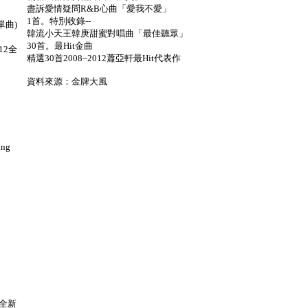
盡訴愛情疑問R&B心曲「愛我不愛」
1首。特別收錄--
新單曲)
韓流小天王韓庚甜蜜對唱曲「最佳聽眾」
30首。最Hit金曲
012全
精選30首2008~2012蕭亞軒最Hit代表作
資料來源：金牌大風
ng
12全新