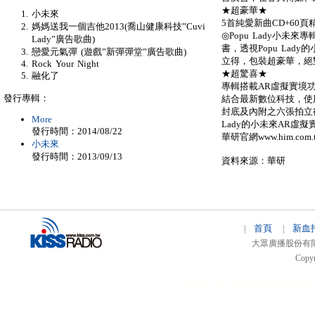
★超豪華★
小未來
5首純愛新曲CD+60
媽媽送我一個吉他2013(喬山健康科技”Cuvi
◎Popu Lady小未
Lady”廣告歌曲)
書，透視Popu La
戀愛元氣彈 (遊戲”新彈彈堂”廣告歌曲)
立得，包裝超豪華，絕
Rock Your Night
★超驚喜★
融化了
專輯搭載AR虛擬實境
發行專輯：
結合最新數位科技，使
封底及內附之六張拍立得
More
Lady的小未來AR虛
發行時間：2014/08/22
華研官網www.him.com
小未來
發行時間：2013/09/13
資料來源：華研
首頁
新血
|
|
大眾廣播股份有限公司 
Copyr
51relaw
300714
nfc tag
smart card 