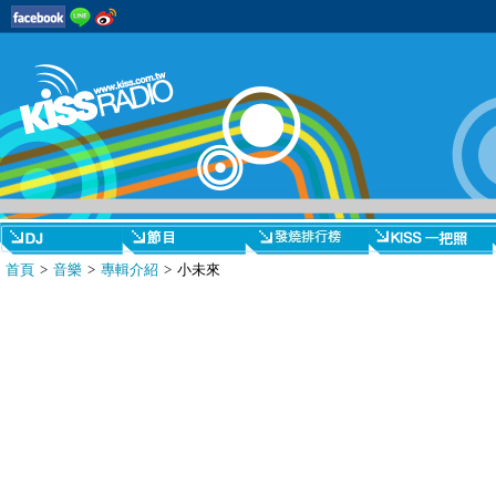
首頁
>
音樂
>
專輯介紹
> 小未來