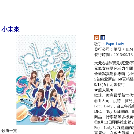
小未來
歌手：
Popu Lady
發行公司：華研 / HIM
發行時間：2013/09/13
大元/洪詩/寶兒/庭萱/
元氣女孩夏色活力全開 P
全新寫真迷你專輯【小
5首純愛新曲+60頁精
9/13(五) 元氣發行
★超人氣★
歌迷、廠商最愛新世代女子
◎由大元、洪詩、寶兒
Popu Lady，自
DHC、Top Girl服
商品、行李箱等多樣廣
◎9月13日即將推出第
Popu Lady活力
歌曲一覽：
言廣告，在各大傳媒、