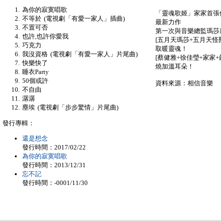
為你的寂寞唱歌
「靈魂歌姬」家家首張個
不等於 (電視劇「有愛一家人」插曲)
最新力作
不置可否
第一次與音樂總監瑪莎
也許,也許你愛我
[五月天瑪莎+五月天怪
巧克力
取暖靈魂！
我沒資格 (電視劇「有愛一家人」片尾曲)
[蔡健雅+徐佳瑩+家家
快樂快了
燒加溫耳朵！
睡衣Party
50個或許
資料來源：相信音樂
不自由
潺潺
塵埃 (電視劇「步步驚情」片尾曲)
發行專輯：
還是想念
發行時間：2017/02/22
為你的寂寞唱歌
發行時間：2013/12/31
忘不記
發行時間：-0001/11/30