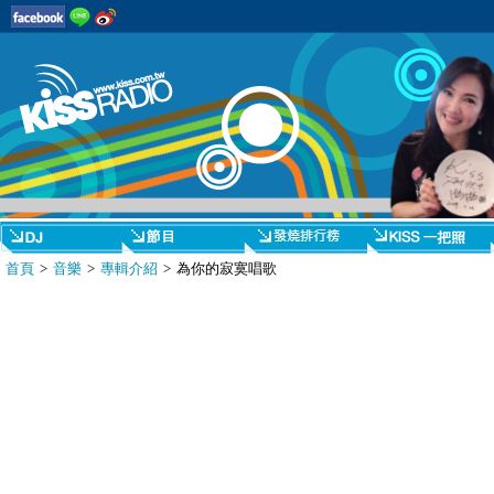
首頁
>
音樂
>
專輯介紹
> 為你的寂寞唱歌