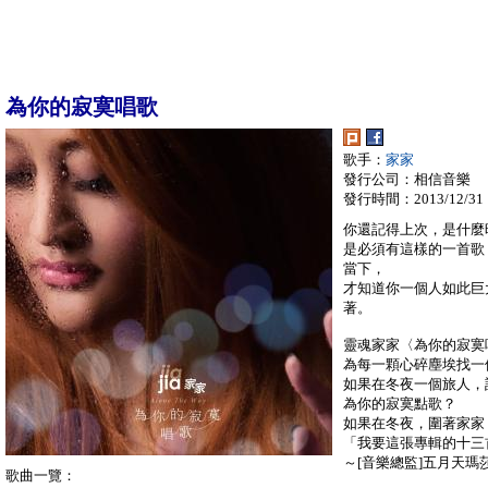
為你的寂寞唱歌
歌手：
家家
發行公司：相信音樂
發行時間：2013/12/31
你還記得上次，是什麼
是必須有這樣的一首歌
當下，
才知道你一個人如此巨
著。
靈魂家家〈為你的寂寞
為每一顆心碎塵埃找一
如果在冬夜一個旅人，
為你的寂寞點歌？
如果在冬夜，圍著家家
「我要這張專輯的十三
～[音樂總監]五月天瑪
歌曲一覽：