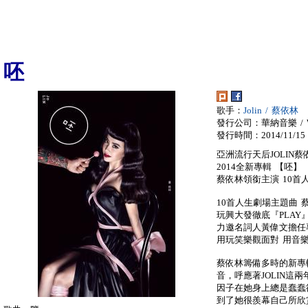
呸
歌手：
Jolin / 蔡依林
發行公司：華納音樂 / War
發行時間：2014/11/15
亞洲流行天后JOLIN蔡
2014全新專輯 【呸】
蔡依林領銜主演 10首
10首人生劇場主題曲 
玩興大發徹底『PLAY
力邀名詞人黃偉文擔任
用玩笑樂觀面對 用音
蔡依林籌備多時的新專
音，呼應著JOLIN這
因子在她身上總是蠢蠢欲
到了她很羨幕自己所欣