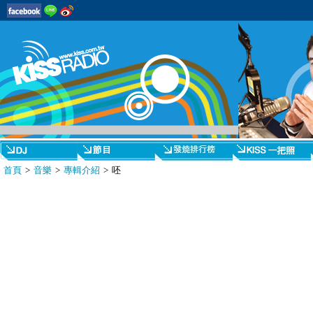
首頁
>
音樂
>
專輯介紹
> 呸