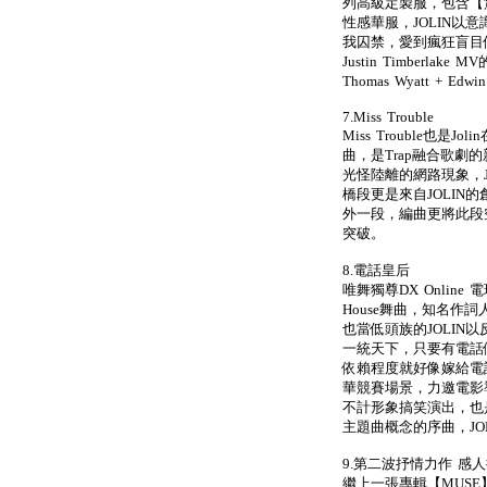
列高級定製服，包含【
性感華服，JOLIN以
我囚禁，愛到瘋狂盲目
Justin Timberla
Thomas Wyatt + Edw
7.Miss Trouble
Miss Trouble也
曲，是Trap融合歌
光怪陸離的網路現象，J
橋段更是來自JOLIN
外一段，編曲更將此段空
突破。
8.電話皇后
唯舞獨尊DX Onlin
House舞曲，知名作
也當低頭族的JOLIN
一統天下，只要有電話
依賴程度就好像嫁給電
華競賽場景，力邀電影導
不計形象搞笑演出，也
主題曲概念的序曲，JO
9.第二波抒情力作 感
繼上一張專輯【MUSE