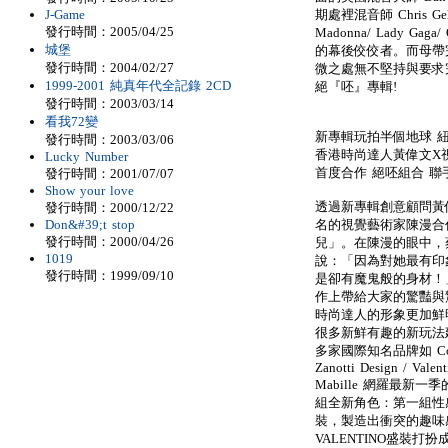
J-Game
期處裡混音師 Chris Gehr
發行時間：2005/04/25
Madonna/ Lady Gag
城堡
的幕後佼佼者。而母帶完
發行時間：2004/02/27
微之處無不堅持與要求
1999-2001 純真年代全記錄 2CD
絕『呸』專輯!
發行時間：2003/03/14
看我72變
新專輯玩拍半個地球 紐
發行時間：2003/03/06
香港時尚達人黃偉文X
Lucky Number
首度合作 絕呸組合 
發行時間：2001/07/07
Show your love
透過新專輯創意顧問黃
發行時間：2000/12/22
Don&#39;t stop
名的視覺藝術家陳漫合
發行時間：2000/04/26
兒」。在陳漫的眼中，
1019
說：「因為對她最有印象
發行時間：1999/09/10
是卻有魔鬼般的身材！
作上帶給大家的驚豔與
時尚達人的形象更加鮮
很多新鮮有趣的新玩法
多家國際知名品牌如 Comme d
Zanotti Design / Valen
Mabille 網羅最新
組全新角色：第一組性感
裝，製造出衝突的趣味感
VALENTINO盛裝