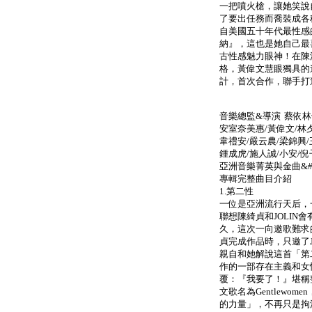
一把噴火槍，讓她笑說
了要出任務而喬裝成各
自美國五十年代最性感的妖
納』，這也是她自己最
古性感魅力眼神！在陳漫鏡
格，黃偉文慧眼獨具的
計，首次合作，聯手打
音樂總監&導演 蔡依
安室奈美惠/黃偉文/林夕
韋禮安/嚴云農/梁錦興
鍾成虎/施人誠/小安/倪
亞洲音樂菁英與金曲&#
專輯完整曲目介紹
1.第二性
一位是亞洲流行天后，
聯想陳綺貞和JOLIN
久，這次一向邀歌難求的
貞完成作品時，只邀了J
親自和她解說這首「第
作的一部存在主義和女性
覆：『我要了！』堪稱
文歌名為Gentlewo
的力量」，不再只是拘