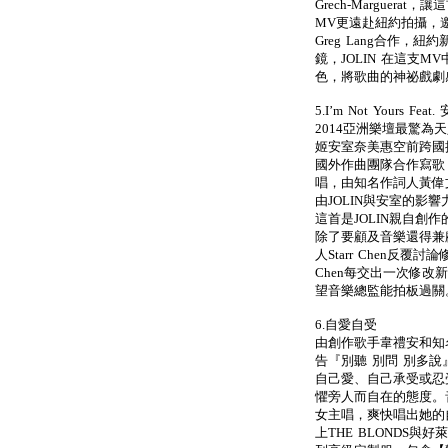
Grech-Marguera
MV更遠赴紐約拍攝，邀來曾製
Greg Lang合作，紐約新銳
鏡，JOLIN 在這支
色，將歌曲的神祕戲劇
5.I’m Not Yours F
2014亞洲樂壇最驚為
姬安室奈美惠空前跨國攜手合
國外作曲團隊合作寫歌
唱，由知名作詞人黃偉文為
由JOLIN與安室的影響力
這首是JOLIN親自創
除了要顧及音樂還得兼
人Starr Chen反覆
Chen每交出一次修改
望音樂總監能拍板過關
6.自愛自受
由創作歌手韋禮安和知
告『別聽 別問 別多
自己愛、自己承受或忍
懼旁人而自在的態度。音
女主唱，爽快唱出她的自
上THE BLONDS