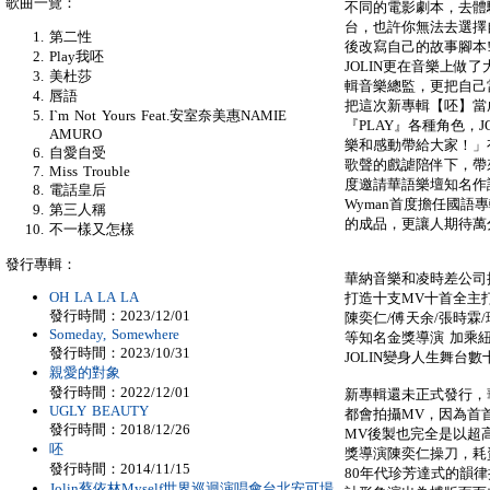
歌曲一覽：
不同的電影劇本，去體
台，也許你無法去選擇
第二性
後改寫自己的故事腳本
Play我呸
JOLIN更在音樂上做
美杜莎
輯音樂總監，更把自己
唇語
把這次新專輯【呸】當
I`m Not Yours Feat.安室奈美惠NAMIE
『PLAY』各種角色，
AMURO
樂和感動帶給大家！」有
自愛自受
歌聲的戲謔陪伴下，帶
Miss Trouble
度邀請華語樂壇知名作
電話皇后
Wyman首度擔任國
第三人稱
的成品，更讓人期待萬
不一樣又怎樣
發行專輯：
華納音樂和凌時差公司
OH LA LA LA
打造十支MV十首全主
發行時間：2023/12/01
陳奕仁/傅天余/張時霖
Someday, Somewhere
等知名金獎導演 加乘
發行時間：2023/10/31
JOLIN變身人生舞台
親愛的對象
發行時間：2022/12/01
新專輯還未正式發行，
UGLY BEAUTY
都會拍攝MV，因為首
發行時間：2018/12/26
MV後製也完全是以超高
呸
獎導演陳奕仁操刀，耗資
發行時間：2014/11/15
80年代珍芳達式的韻
Jolin蔡依林Myself世界巡迴演唱會台北安可場