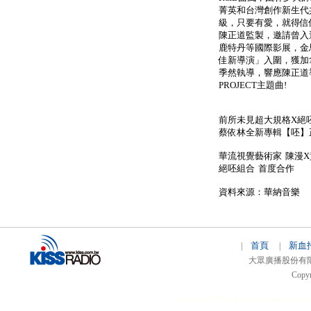
菁英和台灣創作新生代
級，只要有愛，就得信
陳正道監製，邀請曾入
鹿特丹等國際影展，金
佳新導演」入圍，獲加
季然執導，響應陳正道
PROJECT主題曲!
前所未見超大規格X絕
蔡依林全新專輯【呸】
華流視覺藝術家 陳漫
絕呸組合 首度合作
資料來源：華納音樂
首頁
新血
|
|
大眾廣播股份有限公司 
Copyr
51relaw
300714
nfc tag
smart card 