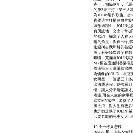
克」，相隔兩年，「馬
的第2波主打「第三人
為JOLIN製作歌曲。當
直覺這首抒情歌曲的旋
製作過程中，JOLIN
負所託地，交出非常抓
的歌詞，描寫了人在人
稱的角度，與自己保持
逃避與自我和解的拉鋸中
感，有好幾次甚至在錄
咀嚼，充滿著JOLIN
MV更首度邀到香港電
國南特三大洲電影節的
為偶像的JOLIN，在
女明星，一位是三十多
出溝通過程，仿佛看到
憶，讓人分不清楚誰才
者迷;而在人生的劇場
這支MV當中，象徵了
風大浪，對人生有更多
也許她反映了JOLIN
己要甚麼的完美女人目
10.不一樣又怎樣
R&B曲風，由林夕大