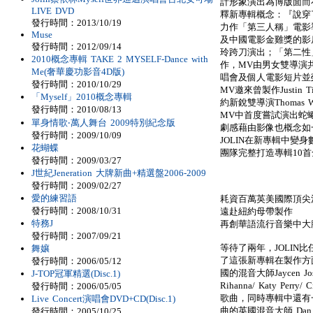
計形象演出為博版面而
LIVE DVD
釋新專輯概念：『說穿
發行時間：2013/10/19
力作「第三人稱」電影
Muse
及中國電影金雞獎的影
發行時間：2012/09/14
玲跨刀演出；「第二性」MV
2010概念專輯 TAKE 2 MYSELF-Dance with
作，MV由男女雙導演共同
Me(奢華慶功影音4D版)
唱會及個人電影短片並
發行時間：2010/10/29
MV邀來曾製作Justin T
「Myself」2010概念專輯
約新銳雙導演Thomas Wya
發行時間：2010/08/13
MV中首度嘗試演出蛇
單身情歌‧萬人舞台 2009特別紀念版
劇感藉由影像也概念如
發行時間：2009/10/09
JOLIN在新專輯中變
花蝴蝶
團隊完整打造專輯10
發行時間：2009/03/27
J世紀Jeneration 大牌新曲+精選盤2006-2009
發行時間：2009/02/27
愛的練習語
耗資百萬英美國際頂尖
發行時間：2008/10/31
遠赴紐約母帶製作
特務J
再創華語流行音樂中大
發行時間：2007/09/21
等待了兩年，JOLIN
舞孃
了這張新專輯在製作方
發行時間：2006/05/12
國的混音大師Jaycen Jos
J-TOP冠軍精選(Disc.1)
Rihanna/ Katy Per
發行時間：2006/05/05
歌曲，同時專輯中還有一首
Live Concert演唱會DVD+CD(Disc.1)
曲的英國混音大師 Dan Gr
發行時間：2005/10/25