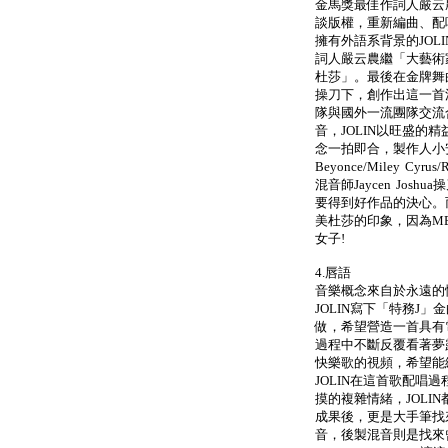
金馬獎最佳作詞人嚴云
談版權，重新編曲、配
擁有外語系背景的JOL
詞人嚴云農繼「大藝術家
杜莎」。最後在金牌舞
操刀下，創作出這一首
隊與國外一流團隊交流
音，JOLIN以旺盛的
念一拍即合，製作人小
Beyonce/Miley Cyrus/
混音師Jaycen Jos
要得到好作品的決心。而
美杜莎的印象，因為M
女子!
4.唇語
音樂概念來自於永遠的
JOLIN寫下「特務J
做，希望營造一首具有
過程中不斷反覆看著夢
快樂歌的視頻，希望能
JOLIN在這首歌配唱
摸的複雜情緒，JOLI
成果後，更是大手筆找來
音，後製混音則是找來曾為