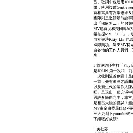
己。歌詞中也運用JOLI
限，使用複數Gentle
首相當具有哲學思維及詩
團隊則是邀請最能詮釋
出「獨依無二」的另類
MV也首度和美國導演Scot
鏡拍攝MV 「1+1」
而女導演Kitty Li
國際獎項。這支MV從
自各地的工作人員們，
步!
2.首波絕呸主打「Pla
是JOLIN 第一次和
一次收到這首創意十足
一首，先有歌詞才譜曲
以及新生代的製作人陳
呸」呈現出一種充滿中西
過許多舞曲之中，非常
是相當大膽的嘗試！超
MV由金曲獎最佳MV
三天更創下youtub
下絕呸好成績!
3.美杜莎