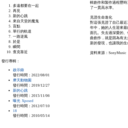
輯創作和製作過程歷時三年
多遠都要在一起
了一貫高水準。
再見
新的心跳
見證生命進化
來自天堂的魔鬼
對這張見證了自己最近
盲點
年中，她的人生迎來最
單行的軌道
面孔。失去過深愛的、
一路逆風
曲創作，就是因為有太
於是
新的發現，也讓我的生
瞬間
查克靠近
資料來源：SonyMusic
發行專輯：
啟示錄
發行時間：2022/08/01
摩天動物園
發行時間：2019/12/27
新的心跳
發行時間：2015/11/06
曝光 Xposed
發行時間：2012/07/10
18
發行時間：2010/05/14