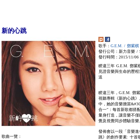
新的心跳
歌手：
G.E.M. / 鄧紫棋
發行公司：新力音樂 / So
發行時間：2015/11/06
睽違三年 G.E.M. 
見證音樂與生命的歷程
送
睽違三年，G.E.M.
視聽專輯《新的心跳》
中，她的音樂擔當&#3
合一”：每首新歌都搭
量身打造，讓音樂不僅
覺及視覺同步體驗音樂
發佈會以一段「音樂進
歌曲一覽：
跳》的創作要素: 十