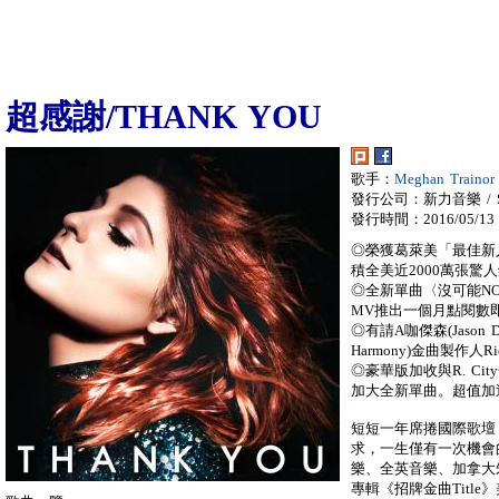
超感謝/THANK YOU
歌手：
Meghan Train
發行公司：新力音樂 / So
發行時間：2016/05/13
◎榮獲葛萊美「最佳新
積全美近2000萬張
◎全新單曲〈沒可能NO〉
MV推出一個月點閱數
◎有請A咖傑森(Jason De
Harmony)金曲製作人Ric
◎豪華版加收與R. Cit
加大全新單曲。超值加
短短一年席捲國際歌壇
求，一生僅有一次機會
樂、全英音樂、加拿大
專輯《招牌金曲Titl