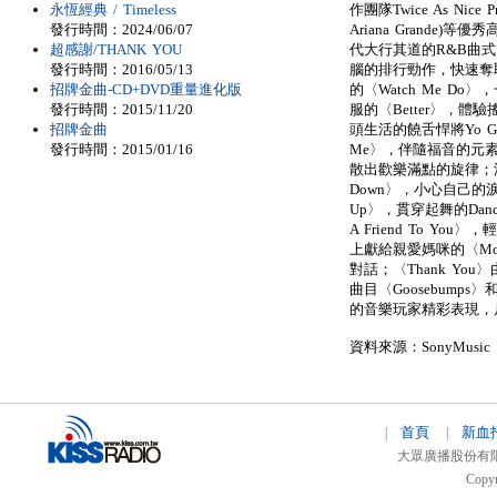
永恆經典 / Timeless
作團隊Twice As Nice P
發行時間：2024/06/07
Ariana Grande
超感謝/THANK YOU
代大行其道的R&B曲式，
發行時間：2016/05/13
腦的排行勁作，快速奪取
招牌金曲-CD+DVD重量進化版
的〈Watch Me Do
發行時間：2015/11/20
服的〈Better〉，
招牌金曲
頭生活的饒舌悍將Yo Go
發行時間：2015/01/16
Me〉，伴隨福音的元素，
散出歡樂滿點的旋律；波濤
Down〉，小心自己的
Up〉，貫穿起舞的Danc
A Friend To 
上獻給親愛媽咪的〈Mom〉
對話；〈Thank Yo
曲目〈Goosebumps〉
的音樂玩家精彩表現，
資料來源：SonyMusic
首頁
新血
|
|
大眾廣播股份有限公司 
Copyr