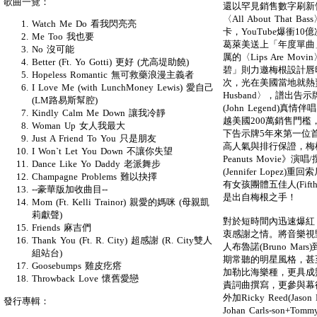
歌曲一覽：
還以罕見銷售數字刷新
〈All About Tha
Watch Me Do 看我閃亮亮
卡，YouTube爆衝
Me Too 我也要
葛萊美送上「年度單曲
No 沒可能
厲的〈Lips Are M
Better (Ft. Yo Gotti) 更好 (尤高堤助饒)
碧」則力邀梅根設計唇
Hopeless Romantic 無可救藥浪漫主義者
次，光在美國當地就熱賣4
I Love Me (with LunchMoney Lewis) 愛自己
Husband〉，譜出
(LM路易斯幫腔)
(John Legend)真情伴
Kindly Calm Me Down 讓我冷靜
越美國200萬銷售門檻
Woman Up 女人我最大
下告示牌5年來第一位首
Just A Friend To You 只是朋友
高人氣與排行保證，梅
I Won`t Let You Down 不讓你失望
Peanuts Movi
Dance Like Yo Daddy 老派舞步
(Jennifer Lopez
Champagne Problems 難以抉擇
有女孩團體五佳人(Fifth 
--豪華版加收曲目--
是出自梅根之手！
Mom (Ft. Kelli Trainor) 親愛的媽咪 (母親凱
莉獻聲)
對於短時間內迅速爆紅，
Friends 麻吉們
衷感謝之情。將音樂視
Thank You (Ft. R. City) 超感謝 (R. City雙人
人布魯諾(Bruno Mars
組站台)
期常聽的明星風格，甚至加入
Goosebumps 雞皮疙瘩
加勒比海樂種，更具成
Throwback Love 懷舊愛戀
責詞曲撰寫，更參與幕後製
外加Ricky Reed(Jason 
發行專輯：
Johan Carls-son+Tomm