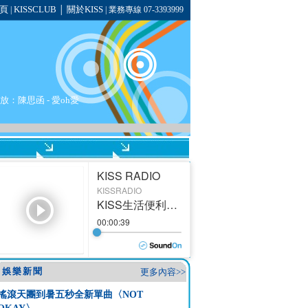
頁
KISSCLUB
關於KISS
|
│
| 業務專線 07-3393999
播放：陳思函 - 愛oh愛
娛樂新聞
更多內容>>
搖滾天團到暑五秒全新單曲〈NOT