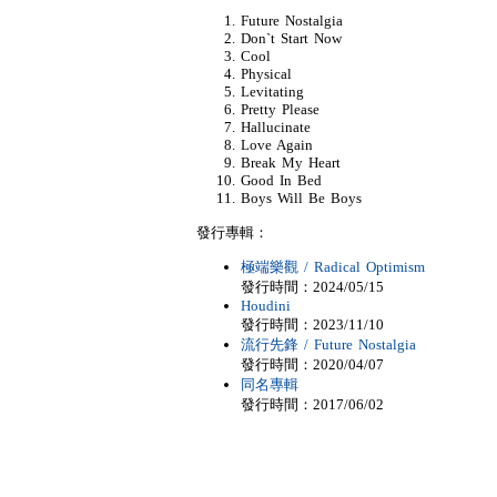
Future Nostalgia
Don`t Start Now
Cool
Physical
Levitating
Pretty Please
Hallucinate
Love Again
Break My Heart
Good In Bed
Boys Will Be Boys
發行專輯：
極端樂觀 / Radical Optimism
發行時間：2024/05/15
Houdini
發行時間：2023/11/10
流行先鋒 / Future Nostalgia
發行時間：2020/04/07
同名專輯
發行時間：2017/06/02