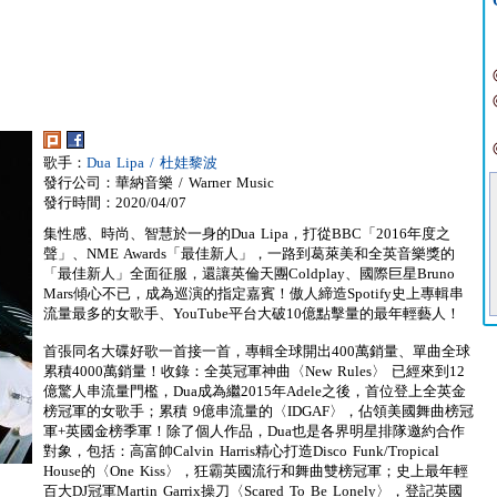
歌手：
Dua Lipa / 杜娃黎波
發行公司：華納音樂 / Warner Music
發行時間：2020/04/07
集性感、時尚、智慧於一身的Dua Lipa，打從BBC「2016年度之
聲」、NME Awards「最佳新人」，一路到葛萊美和全英音樂獎的
「最佳新人」全面征服，還讓英倫天團Coldplay、國際巨星Bruno
Mars傾心不已，成為巡演的指定嘉賓！傲人締造Spotify史上專輯串
流量最多的女歌手、YouTube平台大破10億點擊量的最年輕藝人！
首張同名大碟好歌一首接一首，專輯全球開出400萬銷量、單曲全球
累積4000萬銷量！收錄：全英冠軍神曲〈New Rules〉 已經來到12
億驚人串流量門檻，Dua成為繼2015年Adele之後，首位登上全英金
榜冠軍的女歌手；累積 9億串流量的〈IDGAF〉，佔領美國舞曲榜冠
軍+英國金榜季軍！除了個人作品，Dua也是各界明星排隊邀約合作
對象，包括：高富帥Calvin Harris精心打造Disco Funk/Tropical
House的〈One Kiss〉，狂霸英國流行和舞曲雙榜冠軍；史上最年輕
百大DJ冠軍Martin Garrix操刀〈Scared To Be Lonely〉，登記英國