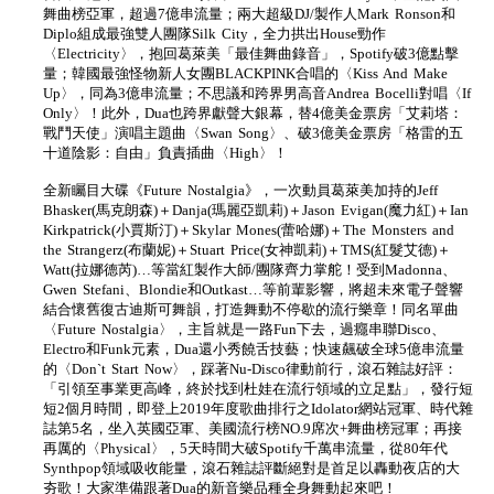
舞曲榜亞軍，超過7億串流量；兩大超級DJ/製作人Mark Ronson和
Diplo組成最強雙人團隊Silk City，全力拱出House勁作
〈Electricity〉，抱回葛萊美「最佳舞曲錄音」，Spotify破3億點擊
量；韓國最強怪物新人女團BLACKPINK合唱的〈Kiss And Make
Up〉，同為3億串流量；不思議和跨界男高音Andrea Bocelli對唱〈If
Only〉！此外，Dua也跨界獻聲大銀幕，替4億美金票房「艾莉塔：
戰鬥天使」演唱主題曲〈Swan Song〉、破3億美金票房「格雷的五
十道陰影：自由」負責插曲〈High〉！
全新矚目大碟《Future Nostalgia》，一次動員葛萊美加持的Jeff
Bhasker(馬克朗森)＋Danja(瑪麗亞凱莉)＋Jason Evigan(魔力紅)＋Ian
Kirkpatrick(小賈斯汀)＋Skylar Mones(蕾哈娜)＋The Monsters and
the Strangerz(布蘭妮)＋Stuart Price(女神凱莉)＋TMS(紅髮艾德)＋
Watt(拉娜德芮)…等當紅製作大師/團隊齊力掌舵！受到Madonna、
Gwen Stefani、Blondie和Outkast…等前輩影響，將超未來電子聲響
結合懷舊復古迪斯可舞韻，打造舞動不停歇的流行樂章！同名單曲
〈Future Nostalgia〉，主旨就是一路Fun下去，過癮串聯Disco、
Electro和Funk元素，Dua還小秀饒舌技藝；快速飆破全球5億串流量
的〈Don`t Start Now〉，踩著Nu-Disco律動前行，滾石雜誌好評：
「引領至事業更高峰，終於找到杜娃在流行領域的立足點」，發行短
短2個月時間，即登上2019年度歌曲排行之Idolator網站冠軍、時代雜
誌第5名，坐入英國亞軍、美國流行榜NO.9席次+舞曲榜冠軍；再接
再厲的〈Physical〉，5天時間大破Spotify千萬串流量，從80年代
Synthpop領域吸收能量，滾石雜誌評斷絕對是首足以轟動夜店的大
夯歌！大家準備跟著Dua的新音樂品種全身舞動起來吧！