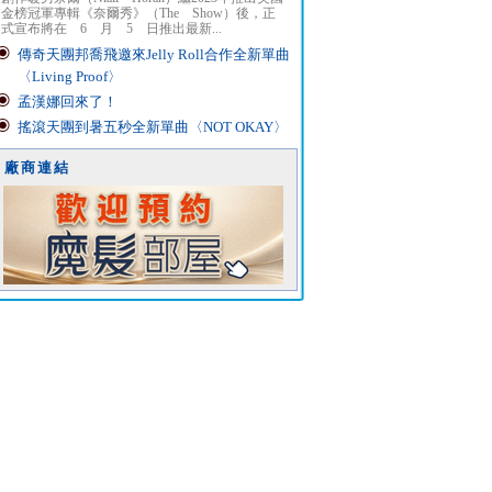
金榜冠軍專輯《奈爾秀》（The Show）後，正
式宣布將在 6 月 5 日推出最新...
傳奇天團邦喬飛邀來Jelly Roll合作全新單曲
〈Living Proof〉
孟漢娜回來了！
搖滾天團到暑五秒全新單曲〈NOT OKAY〉
廠商連結