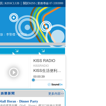
頁
KISSCLUB
關於KISS
|
│
| 業務專線 07-3393999
播放：
李聖傑
-
很想說
娛樂新聞
更多內容>>
Niall Horan - Dinner Party
創作暖男奈爾（Niall Horan）繼2023年推出英國