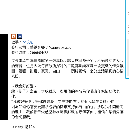
歌手：
李玖哲
發行公司：華納音樂 / Warner Music
發行時間：2006/04/28
這是李玖哲真情流露的一張專輯，讓人感同身受的，不光是穿透人心
的聲音，也是因為每首歌所探討的主題都圍繞在每一段交織的情愛氛
圍，溫暖、甜蜜、寂寞、自由．．．關於愛情、之於生活最真的心情
寫照。
＜我會好好過＞
繼〈影子〉之後，李玖哲又一次用他的深情為你唱出守候情歌代表
作。
“我會好好過，等你再愛我，向左或向右，都有我站在這裡守候…“
因為知道你需要更體貼包容的愛來支持你自由的心。所以我不問離開
的理由，我的影子依然堅持在這裡默默的守候著你，相信在某個角落
你會想起我。
＜Baby 是我＞