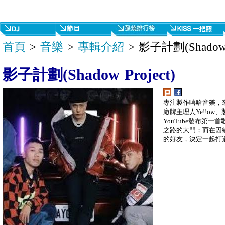
首頁
>
音樂
>
專輯介紹
> 影子計劃(Shadow P
影子計劃(Shadow Project)
專注製作嘻哈音樂，來自
廠牌主理人Ye!!ow、
YouTube發布第一首
之路的大門；而在因緣際
的好友，決定一起打造Sha