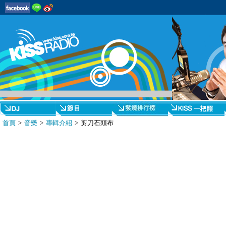
首頁
>
音樂
>
專輯介紹
> 剪刀石頭布