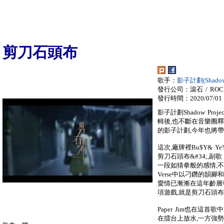
剪刀石頭布
歌手：
影子計劃(Shadow 
發行公司：滾石 / ROC
發行時間：2020/07/01
影子計劃Shadow Proje
輯後,也不斷在音樂圈
的影子計劃,今年也將
這次,廠牌裡Bu$Y& Ye!
剪刀石頭布&#34;,副
一段如猜拳般的感情,不
Verse中以刁鑽的韻腳和f
愛情已漸漸在這年齡層
項遊戲,就是剪刀石頭
Paper Jim也在這
在擂台上放水,一方強勢