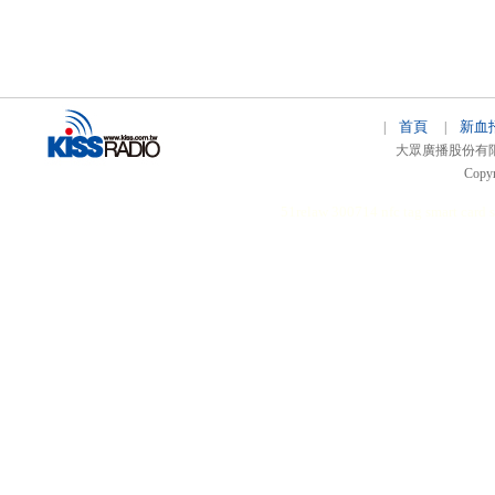
首頁
新血
|
|
大眾廣播股份有限公司 
Copyr
51relaw
300714
nfc tag
smart card 