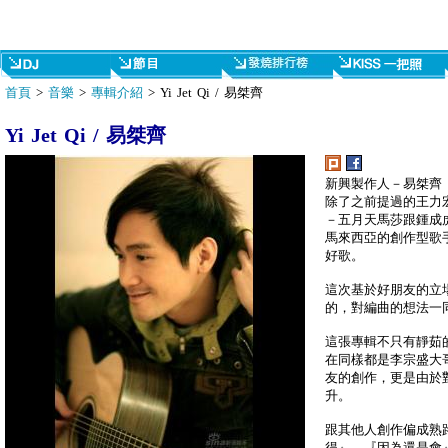
首頁
>
音樂
>
專輯介紹
> Yi Jet Qi / 易桀齊
Yi Jet Qi / 易桀齊
新興製作人－易桀齊
除了之前提過的王力
－五月天馬莎跟鍾成
馬來西亞的創作型歌
好歌。
這次基於好朋友的立
的，對編曲的想法一
這張專輯不只有靜茹
在同樣都是李宗盛大
友的創作，更是由於
升。
跟其他人創作偏成熟
得』、『因為還是會