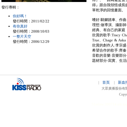
得』跟自我領悟成長
發行專輯：
單乾淨的回憶畫面。
你好嗎！
嗜好:騎腳踏車、作
發行時間：2011/02/22
理想:做導演、攝影
有你真好
經典、有自己的家庭
發行時間：2008/10/03
欣賞的歌手:Tracy Cha
一整片天空
True、Chage & Aska
發行時間：2006/12/29
欣賞的創作人:李宗
希望合作的歌手:齊
音歡的音樂:音樂部分
題材部分-寫實、生
首頁
新血
|
|
大眾廣播股份有限公司 
Copyr
51relaw
300714
nfc ta