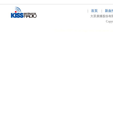
首頁
新血
|
|
大眾廣播股份有限公司 
Copyr
51relaw
300714
nfc tag
smart card smart
hi