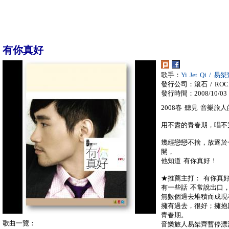
有你真好
歌手：
Yi Jet Qi / 易
發行公司：滾石 / ROC
發行時間：2008/10/03
2008春 聽見 音樂旅人
用不盡的青春期，唱不
幾經戀戀不捨，放逐於
開，
他知道 有你真好 !
★推薦主打： 有你真
有一些話 不常說出口
無數個過去堆積而成現
擁有過去，很好；擁抱
青春期。
歌曲一覽：
音樂旅人易桀齊暫停漂