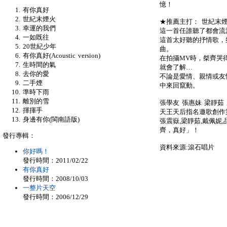
憶！
有你真好
世紀末煙火
★推薦主打： 世紀末
幸運的我們
這一首任誰聽了都會流淚的
一如既往
這首太好聽的抒情歌，
20世紀少年
曲。
有你真好(Acoustic version)
在拍攝MV時，桀齊哭
生時間的氣
就會了解…
去你的愛
不論是愛情、親情或友
二手煙
中來回竄動。
準時下雨
離別的雪
張學友 張惠妹 梁靜茹
揮揮手
天王天后指名邀歌創作
身邊有你(閩南語版)
張震嶽,梁靜茹,戴佩妮
齊，真好」！
發行專輯：
資料來源:滾石唱片
你好嗎！
發行時間：2011/02/22
有你真好
發行時間：2008/10/03
一整片天空
發行時間：2006/12/29