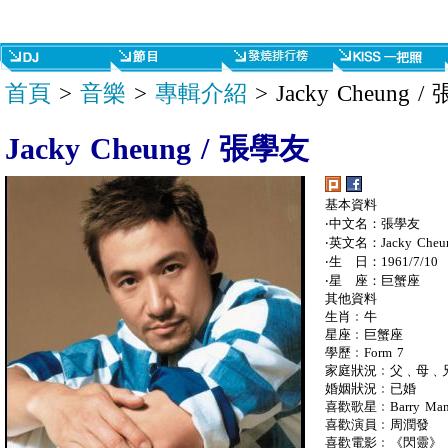
首頁
>
音樂
>
專輯介紹
> Jacky Cheung 
Jacky Cheung / 張學友
基本資料
‧中文名：張學友
‧英文名：Jacky Cheu
‧生 日：1961/7/10
‧星 座：巨蟹座
其他資料
生肖﹕牛
星座﹕巨蟹座
學歷﹕Form 7
家庭狀況﹕父﹑母﹑
婚姻狀況﹕已婚
喜歡歌星﹕Barry Manlow,
喜歡演員﹕周潤發
喜歡電影﹕《閃靈》