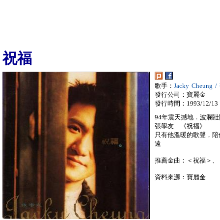
祝福
歌手：
Jacky Cheung
發行公司：寶麗金
發行時間：1993/12/13
94年震天撼地．波瀾
張學友 《祝福》
只有他溫暖的歌聲，陪
遠
推薦金曲：＜祝福＞、
資料來源：寶麗金