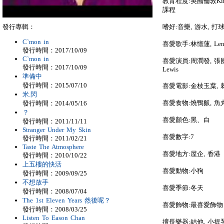
教育程度:英國倫敦King
課程
發行專輯：
嗜好:音樂, 游水, 打
C`mon in
喜愛歌手:林憶蓮, Lenny 
發行時間：2017/10/09
C`mon in
喜愛演員:周潤發, 張國榮, Ja
發行時間：2017/10/09
Lewis
準備中
發行時間：2015/07/10
喜愛電影:金枝玉葉,
米.閃
喜愛食物:燒鴨飯, 魚
發行時間：2014/05/16
？
喜愛顏色:黑、白
發行時間：2011/11/11
Stranger Under My Skin
喜愛數字:7
發行時間：2011/02/21
Taste The Atmosphere
喜愛地方:屋企, 香港
發行時間：2010/10/22
上五樓的快活
喜愛動物:小狗
發行時間：2009/09/25
不想放手
喜愛季節:冬天
發行時間：2008/07/04
The 1st Eleven Years 然後呢？
喜愛飾物:最喜愛飾物
發行時間：2008/03/25
Listen To Eason Chan
擅長樂器:結他, 小提琴