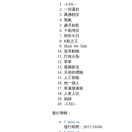
--CD1--
一切還好
萬佛朝宗
冤氣
歲月如歌
十面埋伏
明年今日
K歌之王
Shall We Talk
低等動物
打得火熱
單車
孤獨探戈
天使的禮物
人工智能
他一個人
呀邊個邊個
人來人往
綿綿
--CD2--
發行專輯：
C`mon in
發行時間：2017/10/09
C`mon in