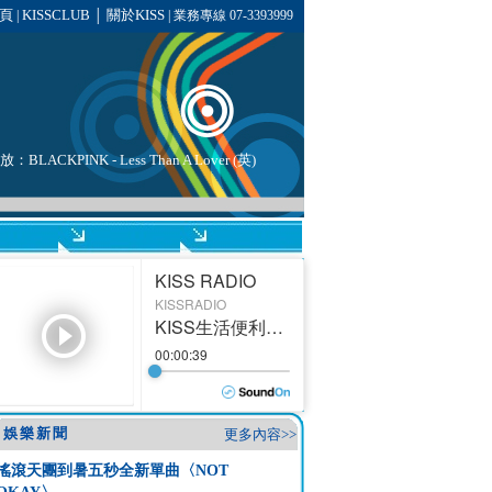
頁
KISSCLUB
關於KISS
|
│
| 業務專線 07-3393999
播放：
BLACKPINK
- Less Than A Lover (英)
娛樂新聞
更多內容>>
搖滾天團到暑五秒全新單曲〈NOT