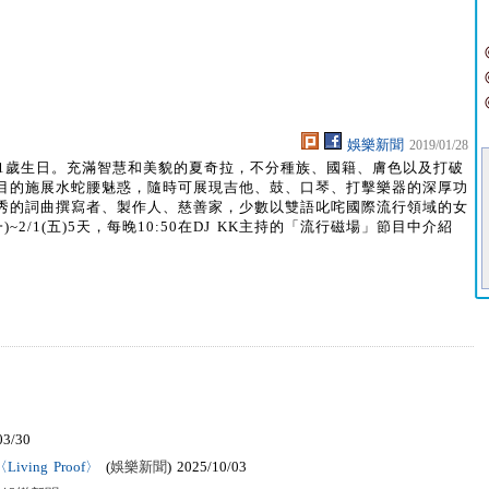
娛樂新聞
2019/01/28
奇拉41歲生日。充滿智慧和美貌的夏奇拉，不分種族、國籍、膚色以及打破
目的施展水蛇腰魅惑，隨時可展現吉他、鼓、口琴、打擊樂器的深厚功
秀的詞曲撰寫者、製作人、慈善家，少數以雙語叱咤國際流行領域的女
)~2/1(五)5天，每晚10:50在DJ KK主持的「流行磁場」節目中介紹
03/30
ving Proof〉
(
娛樂新聞
) 2025/10/03