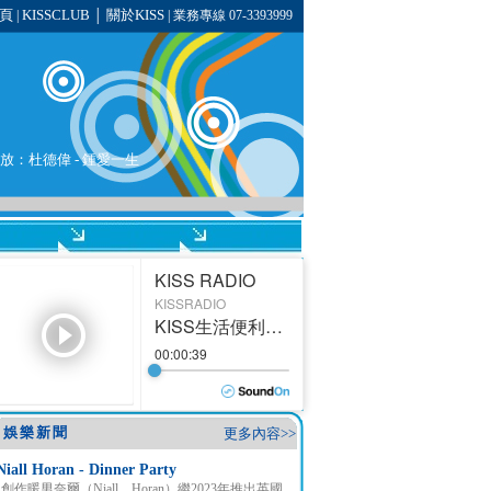
頁
KISSCLUB
關於KISS
|
│
| 業務專線 07-3393999
播放：
杜德偉
-
鍾愛一生
娛樂新聞
更多內容>>
Niall Horan - Dinner Party
創作暖男奈爾（Niall Horan）繼2023年推出英國