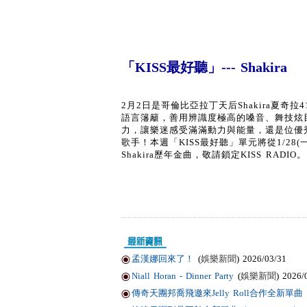
「KISS最好聽」--- Shakira
2月2日是哥倫比亞拉丁天后Shakira夏
語言籓籬，善用辨識度極高的嗓音、舞技炫
力，讓樂迷感受滿滿動力與能量，還是位優
歌手！本週「KISS最好聽」單元將從1/28(一
Shakira歷年金曲，敬請鎖定KISS RADIO。
孟漢娜回來了！
(
娛樂新聞
) 2026/03/31
Niall Horan - Dinner Party
(
娛樂新聞
) 2026/
傳奇天團邦喬飛邀來Jelly Roll合作全新單曲〈Li