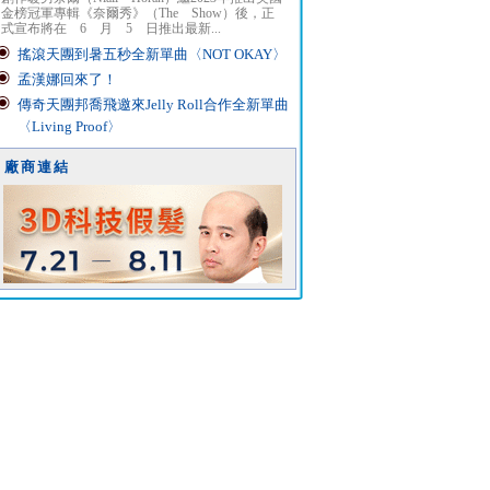
金榜冠軍專輯《奈爾秀》（The Show）後，正
式宣布將在 6 月 5 日推出最新...
搖滾天團到暑五秒全新單曲〈NOT OKAY〉
孟漢娜回來了！
傳奇天團邦喬飛邀來Jelly Roll合作全新單曲
〈Living Proof〉
廠商連結