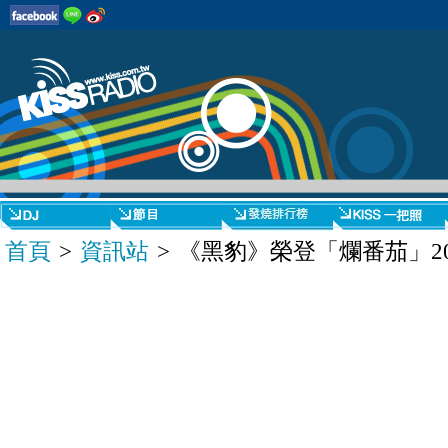
首頁
>
資訊站
> 《黑豹》榮登「爛番茄」2