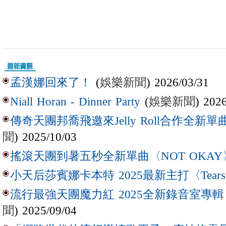
(
娛樂新聞
) 2026/03/31
孟漢娜回來了！
(
娛樂新聞
) 202
Niall Horan - Dinner Party
傳奇天團邦喬飛邀來Jelly Roll合作全新單曲〈L
聞
) 2025/10/03
搖滾天團到暑五秒全新單曲〈NOT OKAY
小天后莎賓娜卡本特 2025最新主打〈Tear
流行最強天團魔力紅 2025全新錄音室專輯【Lov
聞
) 2025/09/04