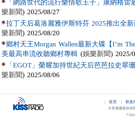
「網路世代的流行樂情歌王子」康納格雷最新作
樂新聞
) 2025/08/27
拉丁天后葛洛麗雅伊斯特芬 2025推出全新西
樂新聞
) 2025/08/20
鄉村天王Morgan Wallen最新大碟【I’m The
(
娛樂新聞
) 2025/
美最高串流收聽鄉村專輯
「EGOT」榮耀加持世紀天后芭芭拉史翠珊 
樂新聞
) 2025/08/06
首頁
新血
|
|
大眾廣播股份有限公司 
Copyr