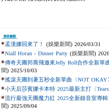
(
娛樂新聞
) 2026/03/31
孟漢娜回來了！
(
娛樂新聞
) 202
Niall Horan - Dinner Party
傳奇天團邦喬飛邀來Jelly Roll合作全新單曲〈L
聞
) 2025/10/03
搖滾天團到暑五秒全新單曲〈NOT OKAY
小天后莎賓娜卡本特 2025最新主打〈Tear
流行最強天團魔力紅 2025全新錄音室專輯【Lov
聞
) 2025/09/04