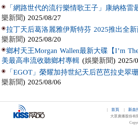
「網路世代的流行樂情歌王子」康納格雷最新作
樂新聞
) 2025/08/27
拉丁天后葛洛麗雅伊斯特芬 2025推出全新西
樂新聞
) 2025/08/20
鄉村天王Morgan Wallen最新大碟【I’m The
(
娛樂新聞
) 2025/
美最高串流收聽鄉村專輯
「EGOT」榮耀加持世紀天后芭芭拉史翠珊 
樂新聞
) 2025/08/06
首頁
新血
|
|
大眾廣播股份有限公司 
Copyr