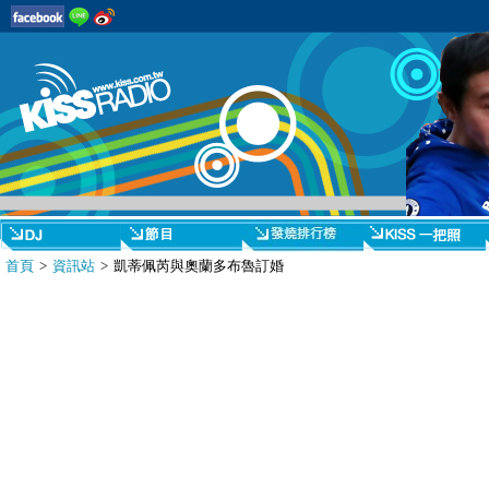
首頁
>
資訊站
> 凱蒂佩芮與奧蘭多布魯訂婚