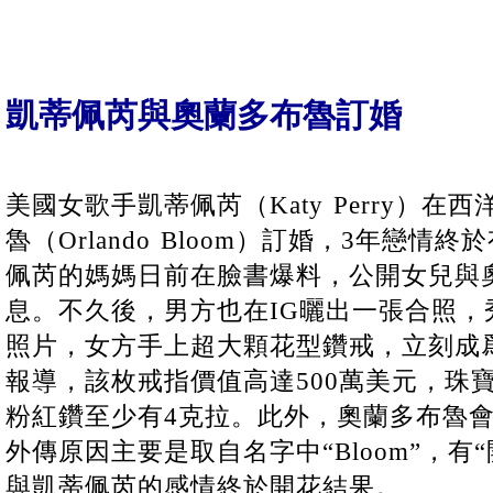
凱蒂佩芮與奧蘭多布魯訂婚
美國女歌手凱蒂佩芮（Katy Perry）
魯（Orlando Bloom）訂婚，3年戀
佩芮的媽媽日前在臉書爆料，公開女兒與
息。不久後，男方也在IG曬出一張合照，
照片，女方手上超大顆花型鑽戒，立刻成
報導，該枚戒指價值高達500萬美元，珠
粉紅鑽至少有4克拉。此外，奧蘭多布魯
外傳原因主要是取自名字中“Bloom”，有
與凱蒂佩芮的感情終於開花結果。