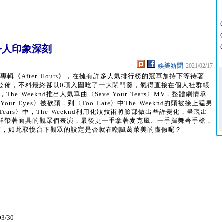
MV令人印象深刻
娛樂新聞
2021/02/17
全新專輯《After Hours》，在擁有許多人氣排行榜的冠軍加持下等待著
入圍名單的公佈，不料最終卻以0項入圍吃了一大閉門羹，氣得直接在個人社群帳
e Weeknd推出人氣單曲〈Save Your Tears〉MV，整體劇情承
n Your Eyes〉被砍頭，到〈Too Late〉中The Weeknd的頭被接上猛男
 Tears〉中，The Weeknd利用化妝技術將臉部做出些許變化，呈現出
群帶著面具的觀眾們表演，最後更一手拿著麥克風、一手揮舞著手槍，
睛，如此取悅台下觀眾的設定是否就在嘲諷葛萊美的虛假呢？
03/30