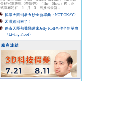
金榜冠軍專輯《奈爾秀》（The Show）後，正
式宣布將在 6 月 5 日推出最新...
搖滾天團到暑五秒全新單曲〈NOT OKAY〉
孟漢娜回來了！
傳奇天團邦喬飛邀來Jelly Roll合作全新單曲
〈Living Proof〉
廠商連結