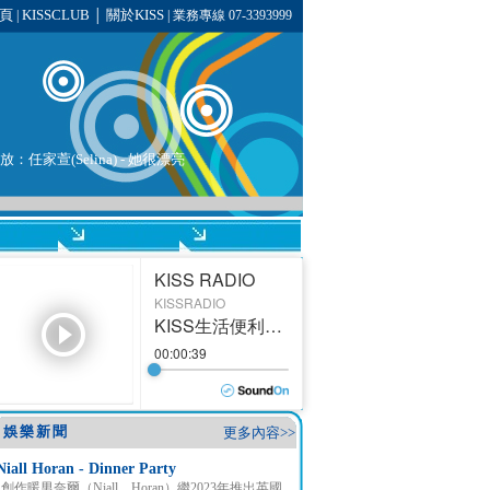
頁
KISSCLUB
關於KISS
|
│
| 業務專線 07-3393999
放：任家萱(Selina) - 她很漂亮
娛樂新聞
更多內容>>
Niall Horan - Dinner Party
創作暖男奈爾（Niall Horan）繼2023年推出英國